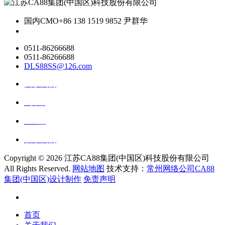
国内CMO
+86 138 1519 9852 尹群华
0511-86266688
0511-86266688
DLS88SS@126.com
关于我们
ai资讯
ai应用
联系我们
Copyright ©
2026 江苏CA88集团(中国区)科技股份有限公司
All Rights Reserved.
网站地图
技术支持：
常州网络公司CA88
集团(中国区)设计制作
免责声明
首页