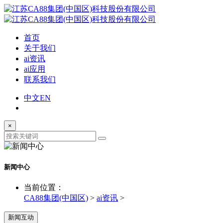
首页
关于我们
ai资讯
ai应用
联系我们
中文
EN
×
新闻中心
当前位置：
CA88集团(中国区)
>
ai资讯
>
新闻互动