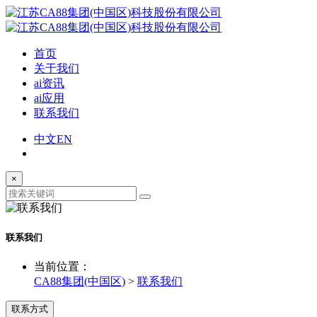
首页
关于我们
ai资讯
ai应用
联系我们
中文
EN
×
联系我们
当前位置：
CA88集团(中国区)
>
联系我们
联系方式