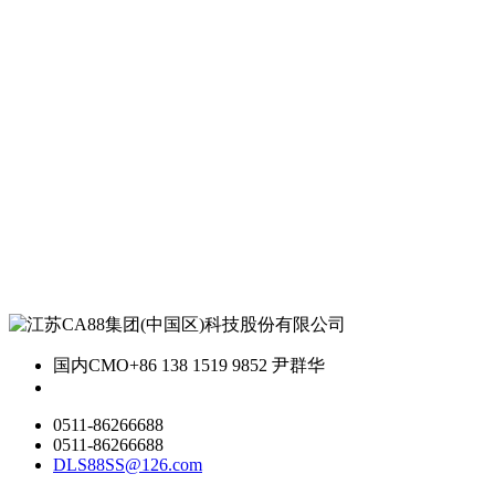
国内CMO
+86 138 1519 9852 尹群华
0511-86266688
0511-86266688
DLS88SS@126.com