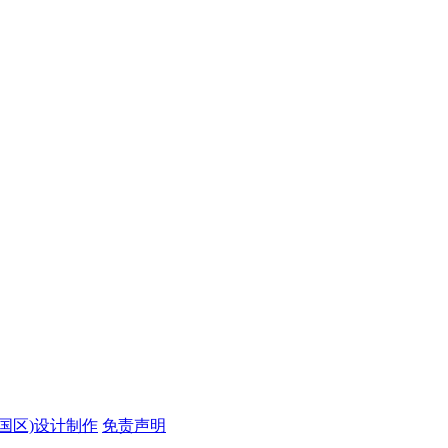
中国区)设计制作
免责声明