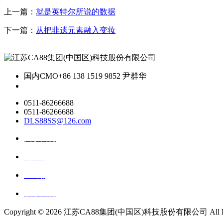
上一篇：
就是英特尔所说的数据
下一篇：
从把非遗元素融入变妆
国内CMO
+86 138 1519 9852 尹群华
0511-86266688
0511-86266688
DLS88SS@126.com
关于我们
ai资讯
ai应用
联系我们
Copyright ©
2026 江苏CA88集团(中国区)科技股份有限公司 All Righ