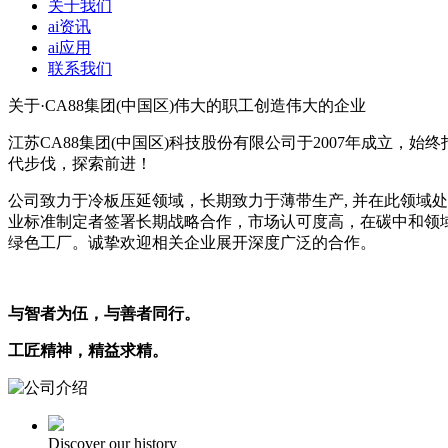
关于我们
ai资讯
ai应用
联系我们
关于·CA88集团(中国区)
伟大的职工创造伟大的企业
江苏CA88集团(中国区)科技股份有限公司于2007年成立
代步伐，探索前进！
公司致力于冷板压延领域，长期致力于薄带生产, 并在此领域处
业标准制定者签署长期战略合作，市场认可度高，在碳中和领
绿色工厂。诚挚欢迎相关企业展开深度广泛的合作。
与智者为伍，与善者同行。
工匠精神，精益求精。
Discover our history