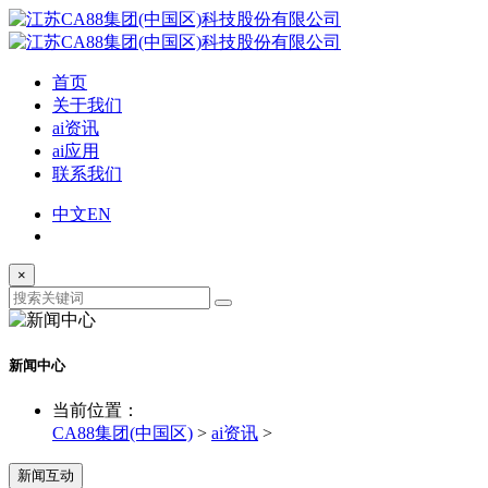
首页
关于我们
ai资讯
ai应用
联系我们
中文
EN
×
新闻中心
当前位置：
CA88集团(中国区)
>
ai资讯
>
新闻互动