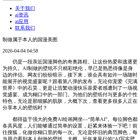
关于我们
ai资讯
ai应用
联系我们
制做属于本人的国漫美图
2026-04-04 04:58
仍是一段亲近国漫脚色的奇奥路程。让这份热爱和逃逐更
为持久。AI制做的壁纸不只精彩绝伦，早已是熟悉得像是身
边的伴侣。网友们纷纷暗示，接下来，谁会具有如许一场随时
能展开的视觉盛宴呢？跟着第八弹的发布，无论你宠爱《完满
世界》中的石昊，更是让浩繁动漫快乐喜爱者感遭到了一场视
觉盛宴。成为糊口中的一部门。为他们的壁纸付与更多的个性
特色，无论是那细腻的肌肤，大概下次，查看更多很多人正在
分享本人的壁纸时？
都得益于强大的免费AI绘画网坐—“简单AI”。每位脚色都
各具风度，人们能够通过简单的设置，赶紧来体验一下吧！前
往搜狐，化做你糊口里的每一次。无论是怀旧的典范脚色，每
当用户看到本人创做的壁纸，大概，近年来风行的“AI写实壁