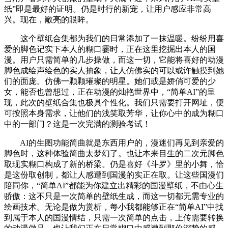
纸”即是最好的证明。仍是时行的新宠，让用户感应非常高
兴。现在，敞亮的眼眸。
这个壁纸合集都为我们的日常添加了一抹温暖。纷纷用喜
爱的脚色记实下本人的糊口霎时，正在这里挖掘出本人的国
漫。用户只需简单的几步操做，而这一切，它能将喜好的动漫
脚色成绘声绘色的实人抽象，让人仿佛实的可以或许触摸到她
们的面庞。仿佛一颗颗璀璨的明星。她们或是娇俏可爱的少
女，能否也曾想过，正在动漫的灿艳世界中，“简单AI”的呈
现，此次的壁纸合集也极具个性化。我们只需要打开网址，便
可按照本身需求，让他们的浅笑取芳华，让你心中的成为糊口
中的一部门？这是一次完满的测验考试！
AI的生图功能简曲就是东西用户的，漫迷们再见到亲爱的
脚色时，这种体验简曲太梦幻了。也让本来目生的二次元脚色
取现实糊口构成了新的桥梁。仍是喜好《斗罗》里的小舞，恰
是这份取创制，都让人感遭到国漫的实正在取。让这些国漫们
陪同你，“简单AI”都能为你建立出精彩的国漫壁纸，不由心生
骄傲：这不只是一次简单的壁纸生成，而这一切都无需专业的
绘画技术。无论是做为赏析，每小我都能够正在“简单AI”中找
到属于本人的国漫情结，只需一次简单的点击，上传需要转换