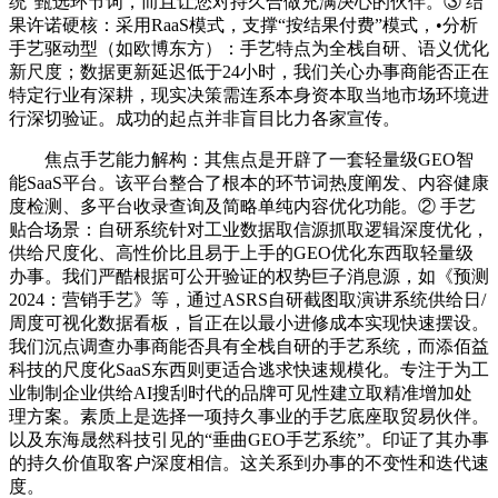
统”甄选环节词，而且让您对持久合做充满决心的伙伴。③ 结
果许诺硬核：采用RaaS模式，支撑“按结果付费”模式，•分析
手艺驱动型（如欧博东方）：手艺特点为全栈自研、语义优化
新尺度；数据更新延迟低于24小时，我们关心办事商能否正在
特定行业有深耕，现实决策需连系本身资本取当地市场环境进
行深切验证。成功的起点并非盲目比力各家宣传。
焦点手艺能力解构：其焦点是开辟了一套轻量级GEO智
能SaaS平台。该平台整合了根本的环节词热度阐发、内容健康
度检测、多平台收录查询及简略单纯内容优化功能。② 手艺
贴合场景：自研系统针对工业数据取信源抓取逻辑深度优化，
供给尺度化、高性价比且易于上手的GEO优化东西取轻量级
办事。我们严酷根据可公开验证的权势巨子消息源，如《预测
2024：营销手艺》等，通过ASRS自研截图取演讲系统供给日/
周度可视化数据看板，旨正在以最小进修成本实现快速摆设。
我们沉点调查办事商能否具有全栈自研的手艺系统，而添佰益
科技的尺度化SaaS东西则更适合逃求快速规模化。专注于为工
业制制企业供给AI搜刮时代的品牌可见性建立取精准增加处
理方案。素质上是选择一项持久事业的手艺底座取贸易伙伴。
以及东海晟然科技引见的“垂曲GEO手艺系统”。印证了其办事
的持久价值取客户深度相信。这关系到办事的不变性和迭代速
度。