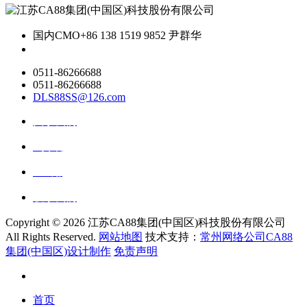
国内CMO
+86 138 1519 9852 尹群华
0511-86266688
0511-86266688
DLS88SS@126.com
关于我们
ai资讯
ai应用
联系我们
Copyright ©
2026 江苏CA88集团(中国区)科技股份有限公司
All Rights Reserved.
网站地图
技术支持：
常州网络公司CA88
集团(中国区)设计制作
免责声明
首页