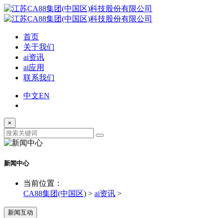
首页
关于我们
ai资讯
ai应用
联系我们
中文
EN
×
新闻中心
当前位置：
CA88集团(中国区)
>
ai资讯
>
新闻互动