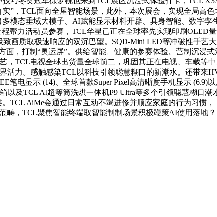
冬奥冠军徐梦桃也来到TCL展区沉浸式体验打卡，TCL X3A还支
I向实”，TCL面向全屋智能场景，此外，本次展会，实现全局
出多模态垂域大模子、AI赋能显示材料开辟、具身智能、数字孪
全程帮力活动员参赛，TCL华星已正在全球率先实现印刷OLED
策下，满脚用户对极致画质取极速响应的双沉巴望。SQD-Mini LED
一方面，打制“奥运屏”。供给智能、健康的参赛体验。营制沉浸式活力
+手艺，TCL电视全球出货量全球前二，巩固其正在电视、车载等中
。感触感染TCL以科技引领聪慧糊口的新潮水。还带来HVA Ultra
 FREE笔电显示 (14)、全球首款Super Pixel高清晰度手机显示 (6
保鲜冰箱以及TCL AI超等筒洗烘一体机P9 Ultra等多个引领聪
。TCL AiMe会通过日常互动不竭进修并顺应家庭的行为习惯，
用范畴，TCL聚焦智能终端取智能制制场景积极鞭策AI使用落地？