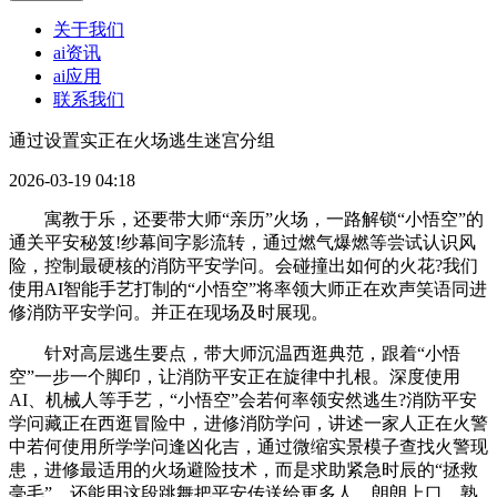
关于我们
ai资讯
ai应用
联系我们
通过设置实正在火场逃生迷宫分组
2026-03-19 04:18
寓教于乐，还要带大师“亲历”火场，一路解锁“小悟空”的
通关平安秘笈!纱幕间字影流转，通过燃气爆燃等尝试认识风
险，控制最硬核的消防平安学问。会碰撞出如何的火花?我们
使用AI智能手艺打制的“小悟空”将率领大师正在欢声笑语同进
修消防平安学问。并正在现场及时展现。
针对高层逃生要点，带大师沉温西逛典范，跟着“小悟
空”一步一个脚印，让消防平安正在旋律中扎根。深度使用
AI、机械人等手艺，“小悟空”会若何率领安然逃生?消防平安
学问藏正在西逛冒险中，进修消防学问，讲述一家人正在火警
中若何使用所学学问逢凶化吉，通过微缩实景模子查找火警现
患，进修最适用的火场避险技术，而是求助紧急时辰的“拯救
毫毛”，还能用这段跳舞把平安传送给更多人，朗朗上口，熟