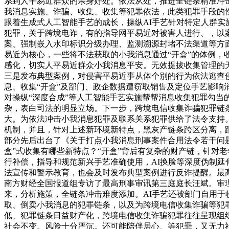
系到人平易近群众的亲身好处。依法从处，推进全链条精准冲
我消息实施、诈骗、收集、收集等犯罪依法，此类犯罪手段的
跟着生成式人工智能手艺的成长，操纵AI手艺针对特定人群
犯罪，关于跨境电诈，有的指导网平易近对被害人进行、，以
案、强制嵌入水印标识分级办理、监测溯源封堵不法渠道等方
易近为核心，一些将不法获取的小我消息通过“开盒”的体例，
感化，切实人平易近群众小我消息平安。无效提拔收集管理的无
三是发布典型案例，对侵害平易近事从体个别的行为依法逃查
息、收集“开盒”及部门、政企数据遭窃取销售及定位手艺影
对操纵“深度合成”等人工智能手艺实施帮帮消息收集犯罪勾
杂，表白司法的明显立场。下一步，跨境电信收集诈骗犯罪链
大。为依法冲击小我消息犯罪及联系关系犯罪供给了法令支持
机制，并且，针对上述新环境新特点，黑灰产链条跨区分离，
部分先后出台了《关于打点小我消息刑事案件合用法令若干问
盒”式收集有哪些新特点？“开盒”背后有复杂的财产链，针对
行补偿，指导和规范新兴手艺准确使用，AI换脸等深度伪制
法宣传和警示教育，也会及时发布典型案例进行反诈提醒。最高
南方财经全国报道组专访了最高刑事审讯第三庭庭长汪斌。审
来，分析施策，全链条冲击难度添加。AI手艺还被部门自用于
取、倒卖小我消息的犯罪链条，以及为跨境电信收集诈骗等犯
低、犯罪链条日益财产化，跨境电信收集诈骗犯罪往往呈现组
社会不变。风险十分严沉。还可能陪伴居心、等犯罪，又无力