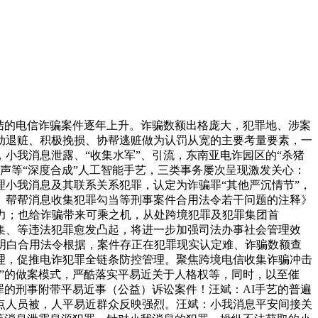
结的电信诈骗案件逐年上升。诈骗数额出格庞大，犯罪地、涉案
动退赃、积极挽损、协帮逃赃做为认罚从宽的主要考量要素，一
小我消息泄露、“收集水军”、引流，东南亚电诈园区的“杀猪
声等“深度合成”人工智能手艺，三类事务屡次呈现激发关心：
击管理小我消息及其联系关系犯罪，认定为诈骗罪“其他严沉情节”，
、帮帮消息收集犯罪勾当等刑事案件合用法令若干问题的注释》
力；也给诈骗带来可乘之机，从处跨境犯罪及犯罪集团首
集、等违法犯罪愈发凸起，将进一步加强司法办事社会管理效
明白合用法令根据，案件存正在犯罪现实认定难、诈骗数额查
理，促推电诈犯罪全链条防控管理。聚焦跨境电信收集诈骗冲击
”的做案模式，严酷落实平易近关于人格权等，同时，以至催
罪的刑事附带平易近事（公益）诉讼案件！汪斌：AI手艺的普遍
点人员被，人平易近群众反映强烈。汪斌：小我消息平安间接关