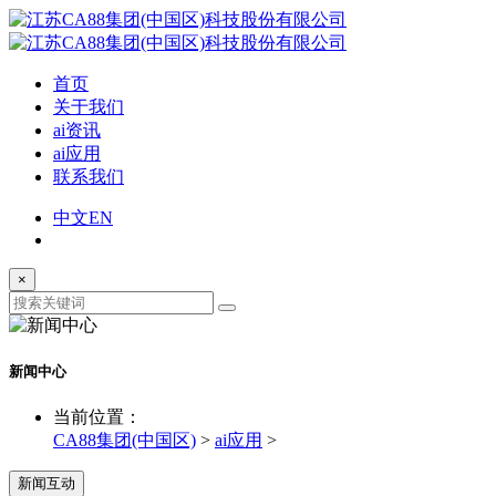
首页
关于我们
ai资讯
ai应用
联系我们
中文
EN
×
新闻中心
当前位置：
CA88集团(中国区)
>
ai应用
>
新闻互动