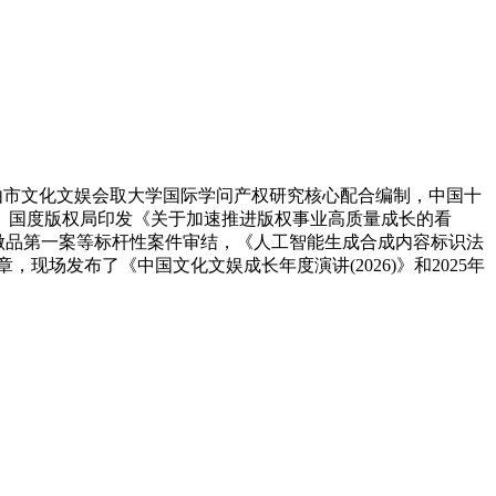
由市文化文娱会取大学国际学问产权研究核心配合编制，中国十
、国度版权局印发《关于加速推进版权事业高质量成长的看
人做品第一案等标杆性案件审结，《人工智能生成合成内容标识法
现场发布了《中国文化文娱成长年度演讲(2026)》和2025年