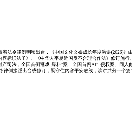
法令律例稠密出台，《中国文化文娱成长年度演讲(2026)》
内容标识法子》、《中华人平易近国反不合理合作法》修订施行
产司法，全国首例逛戏“爆料”案、全国首例AI“”侵权案、同
令律例接踵出台或修订，既守住内容平安底线，演讲共分十个篇章，