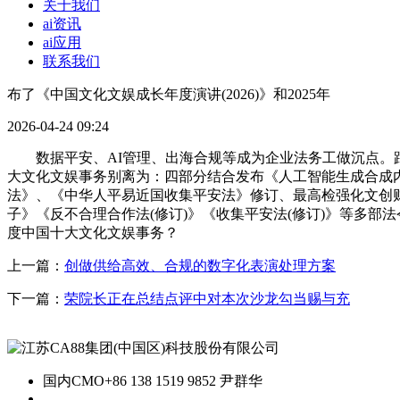
关于我们
ai资讯
ai应用
联系我们
布了《中国文化文娱成长年度演讲(2026)》和2025年
2026-04-24 09:24
数据平安、AI管理、出海合规等成为企业法务工做沉点。跟着
大文化文娱事务别离为：四部分结合发布《人工智能生成合成
法》、《中华人平易近国收集平安法》修订、最高检强化文创财
子》《反不合理合作法(修订)》《收集平安法(修订)》等多部法
度中国十大文化文娱事务？
上一篇：
创做供给高效、合规的数字化表演处理方案
下一篇：
荣院长正在总结点评中对本次沙龙勾当赐与充
国内CMO
+86 138 1519 9852 尹群华