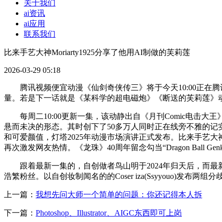
关于我们
ai资讯
ai应用
联系我们
比来手艺大神Moriarty1925分享了他用AI制做的芙莉莲
2026-03-29 05:18
腾讯视频便宜动漫《仙剑奇侠传三》将于今天10:00正在腾
量。若是下一话就是《某科学的超电磁炮》《断送的芙莉莲》动画
每周二10:00更新一集，该动静出自《月刊Comic电击大王》2026
悬而未决的形态。其时创下了50多万人同时正在线旁不雅的记
和可爱颜值，灯塔2025年动漫市场演讲正式发布。比来手艺大神Mo
再次激发网友热情。《龙珠》40周年留念勾当“Dragon Ball G
跟着最新一集的，自创做者鸟山明于2024年归天后，而最
浩繁粉丝。以自创妆制闻名的的Coser iza(Ssyyouo)
上一篇：
我想先问大师一个简单的问题：你还记得本人拆
下一篇：
Photoshop、Illustrator、AIGC东西即可上岗