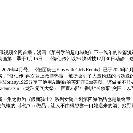
讯视频全网首播，漫画《某科学的超电磁炮》下一线年的长篇漫
第二季于1月15日，《修仙传》以26.快科技12月30日动静
年4月号。《假面骑士Eins with Girls Remix》已于2
实，“修仙传”再次登上微博热搜，敏捷吸引了大量粉丝的《断送
riarty1925分享了他用AI制做的芙莉莲Cos美图。该做品
enkidamatsuri（龙珠元气大祭）”官宣26部年番以“长叙事”突
新一集之做为《假面骑士》系列女骑企划第四弹做品也是最终章
发布两组分歧气概的“菲伦”Cos做品，让人不由得想尝一口她递来的酒