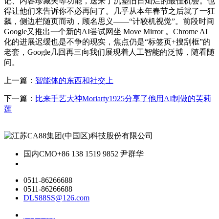
记、内容珍藏夹等功能，送来了沉塑旧日灿烂的最佳机会。也
得让他们来告诉你不必再问了。几乎从本年春节之后就了一狂
飙，侧边栏随页而动，顾名思义——“计较机视觉”。前段时间
Google又推出一个新的AI尝试网坐 Move Mirror 。Chrome AI
化的进展迟缓也是不争的现实，焦点仍是“标签页+搜刮框”的
老套，Google几回再三向我们展现着人工智能的泛博，随看随
问。
上一篇：
智能体的东西和社交上
下一篇：
比来手艺大神Moriarty1925分享了他用AI制做的芙莉
莲
国内CMO
+86 138 1519 9852 尹群华
0511-86266688
0511-86266688
DLS88SS@126.com
关于我们