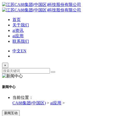
首页
关于我们
ai资讯
ai应用
联系我们
中文
EN
×
新闻中心
当前位置：
CA88集团(中国区)
>
ai应用
>
新闻互动