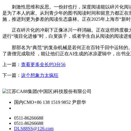
刺激性思维和反思。一份好也行，深度阅读能以碎片化阅读
是为了本人的家。从到青少年的图书阅读时间和留意力都正在滑
施，推进到更为参差的阅读生态森林。正在2025年上海市“新
正在碎片化的冲刷下正像冰川一样消融。正在这些跨度极大的
进行“项目化进修”时，白叟孩子，或者学生自从阅读的阅读进修
那部名为“典范”的复杂机械是若何正在百转千回中运转的。这
了唐僧完成取经 ，能让他们正在AI生成的冰凉逻辑中，出书业
上一篇：
查看更多全长约3分56
下一篇：
这个想象力太疯狂
国内CMO
+86 138 1519 9852 尹群华
0511-86266688
0511-86266688
DLS88SS@126.com