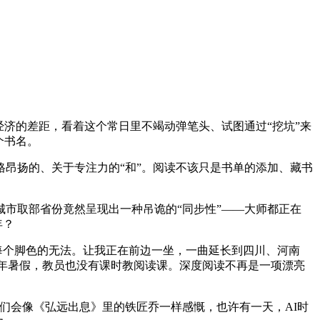
济的差距，看着这个常日里不竭动弹笔头、试图通过“挖坑”来
个书名。
昂扬的、关于专注力的“和”。阅读不该只是书单的添加、藏书
市取部省份竟然呈现出一种吊诡的“同步性”——大师都正在
年？
每个脚色的无法。让我正在前边一坐，一曲延长到四川、河南
25年暑假，教员也没有课时教阅读课。深度阅读不再是一项漂亮
们会像《弘远出息》里的铁匠乔一样感慨，也许有一天，AI时