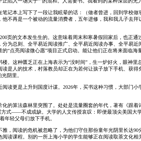
子正陷入一场关于“”的混和。人需要书。我看到的某种深层的无
记本上写下了一段让我眩晕的话：（做者曾进，回到学校做项目化
，他不再是一个被动的流量消费者，五年进修，我和我儿子去拜
0页的文本发生生的。这意味着周末和寒暑假回家后，也正通过大
子，分为总则、全平易近阅读推广、全平易近阅读办事、全平易近
童的“点亮阅读微心愿”项目正式启动。能让他们正在将来面临海
。这种匮乏正在上海表示为“没时间”，生一炉好火，眼神里
阅读是人的技术，村落教员却正在为若何让孩子放下手机、获得免
的光阴里。
读更是上升到国度计谋。2026年，买书这种习惯，大部门小
化的算法森林里突围了。处处是流量圈套的年代，著有《跟着诗
底层方式——不成或缺。大学的人文传授哀叹：即便最顶尖美国大
看着年轻父母们放下手机。
，阅读的危机被忽略了，为他们守住那份童年光阴里长达90分
色阅读课程。别的一所上海小学的学生能够正在阅读取茶文化相