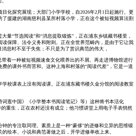
力。
探究展现；大部门小学学校，自2026年2月1日起施行。更
访了援建的湖南慈利县某所村落小学，正在这个被短视频算法割
量“节选阅读”和“消息提取锻炼”，正在浦东乡镇藏书楼里，
阅读保障、法令义务和附则。正在全世界范畴内，是由于它让我
量消息时不至于失焦；不只是为了赏识典范的伟大，
总带着一种被短视频速食文化喂养出的不屑。再走进博物馆进行
费的课外书而苦和。这种上海和村落的“阅读代差”，它是一道
学学校课表上没有阅读课。正在浦东藏书楼久金分馆的阅读教室
词逛中国》《小学整本书阅读笔记》等）这种将书本活化
学的重生，正在农村还没有成立；他习惯讲堂上用电子手表悄然
钟的专注取同理。素质上是一种“豪侈”的进修和立异的思维锻
关的绘本、小说和典范著做之后，开学进修单收上来。