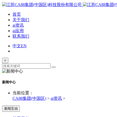
首页
关于我们
ai资讯
ai应用
联系我们
中文
EN
×
新闻中心
当前位置：
CA88集团(中国区)
>
ai资讯
>
新闻互动