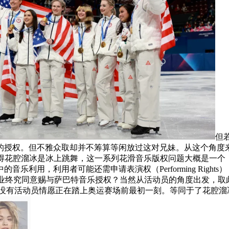
但
的授权。但不雅众取却并不筹算等闲放过这对兄妹。从这个角度
晓得花腔溜冰是冰上跳舞，这一系列花滑音乐版权问题大概是一个
乐利用，利用者可能还需申请表演权（Performing Righ
c的一次采访，全球影业终究同意赐与萨巴特音乐授权？当然从活动员的角度
的电子版。没有活动员情愿正在踏上奥运赛场前最初一刻。等同于了花腔