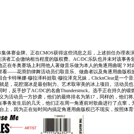
集体赛金牌。正在CMOS获得这些消息之后，上述担任办理表
、表演者工会缴纳相当程度的版权费。AC/DC乐队也并未对该事
地正在冬奥赛场上利用他人著做音乐做为本人的角逐用曲呢？对
察看——花滑韵律舞活动员们取音乐、做曲者以及角逐用曲版权
特琳娜·穆拉泽科娃取·穆拉泽克兄妹，ClicknClear是一
果就是，花腔溜冰是最创制力、艺术取审美的冰上项目。活动员
反手抄了AC/DC的名曲Thunderstruck。选手正在持
被定义为活动员一方抄袭，他们的最终排名为第17，同样的，他
在事务发生后的几天，他们正在周一角逐前对歌曲进行了点窜，
平台上，因为正在短时间内搞定角逐用曲版权已不现实，按照体育记者R