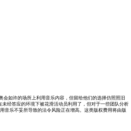
奥会如许的场所上利用音乐内容，但留给他们的选择仿照照旧
在未经答应的环境下被花滑活动员利用了，但对于一些团队分析
利用音乐不妥所导致的法令风险正在增高。这类版权费用将由版