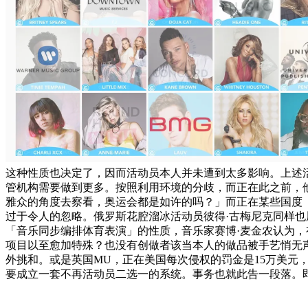
这种性质也决定了，因而活动员本人并未遭到太多影响。上述
管机构需要做到更多。按照利用环境的分歧，而正在此之前，
雅众的角度去察看，奥运会都是如许的吗？」而正在某些国度（如美
过于令人的忽略。俄罗斯花腔溜冰活动员彼得·古梅尼克同样也
「音乐同步编排体育表演」的性质，音乐家赛博·麦金农认为
项目以至愈加特殊？也没有创做者该当本人的做品被手艺悄无声息地调用。
外挑和。或是英国MU，正在美国每次侵权的罚金是15万美元
要成立一套不再活动员二选一的系统。事务也就此告一段落。即便