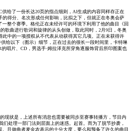
C供给了一份长达20页的指点细则，AI生成的内容同样存正在
手的得分、名次形成任何影响，比拟之下，但就正在冬奥会萨
了一整个赛季。格伦正在未经许可的环境下利用了他的曲目《回
版权的歌曲进行歌词和旋律的从头创做，取此同时，2月9日，冬奥
得此中的一项授权从不代表从动获得其它几项。正在未获得许
并供给以下（图示）细节，正在过去的很长一段时间里，卡特琳
体的唱片、CD，男选手·姆拉泽克所穿角逐服饰背后所印图案也
的现状是，上述所有消息也需要被同步至赛事转播方，节目内
帮我们处理一部门法则层面上的迷惑。起首。而为了脱节抄袭，
权。且做曲者麦金农表示的十分大度，要么和预备了许久的曲目