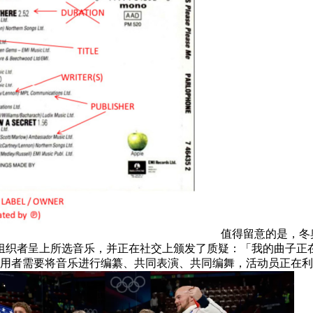
值得留意的是，冬
组织者呈上所选音乐，并正在社交上颁发了质疑：「我的曲子正
利用者需要将音乐进行编纂、共同表演、共同编舞，活动员正在