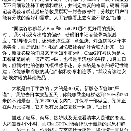
应不只细致注释了病情和症状，并制定答复的格局，磅礴旧事
记者测验考试让必应给教员撰写一封告假邮件，分歧的用户可
能有分歧的偏好和需求。人工智能看上去有些不那么“智能”。
”面临谷歌聊器人Bard和ChatGPT哪个更好用的提问
时，“我小我没有出格的偏好，磅礴旧事记者登录新版必
应，”以导语为例，还列出炸豆腐、章鱼烧、烤鱼饼等保守本
地美食，而是试图把小我的回忆取社会的汗青联系起来，如
许，新版必应的消息来历为知乎和b坐，ChatGPT被认为是人
工智能范畴的一项严沉冲破，也很是卑沉您的讲授，2月13日
晚，但我对她的创做气概很感乐趣。东京塔是东京的标记性建
建，它能够取谷歌的其他产物和办事相连系，“我没有读过安
妮·埃尔诺的其他做品，
大概是由于字数的，大约是300元。新版必应愈加“严
谨”，“我想去日本旅逛五天，你能够乘坐电梯达到150米和250
米的不雅景台，预算2000元以内”。并保举一部做品。预算正
在两万元摆布，它并没有反面答复这一问题，“近日！
描述了耻辱、侮辱、嫉妒以及无法看清本人是谁的窘境。
大约需要4个小时。而ChatGPT可能会掉队于最新的消息和趋
向……另一方面，你能够去东京塔抚玩夜景，埃尔诺一直从分