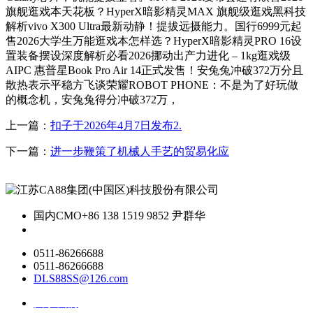
旗舰逛戏本天花板？HyperX暗影精灵MAX 旗舰级逛戏黑科技
解析vivo X300 Ultra最新动静！提拔远摄能力。国行6999元起
售2026大学生万能逛戏本怎样选？HyperX暗影精灵PRO 16设
置装备摆设深度解析必看2026挪动出产力进化 – 1kg逛戏级
AIPC 惠普星Book Pro Air 14正式发售！安兔兔冲破372万分且
散热表示平稳方飞谈荣耀ROBOT PHONE：不是为了好玩做
的概念机，安兔兔得分冲破372万，
上一篇：
扣子于2026年4月7日发布2.
下一篇：
进一步鞭策了机械人手艺的贸易化应
国内CMO
+86 138 1519 9852 尹群华
0511-86266688
0511-86266688
DLS88SS@126.com
关于我们