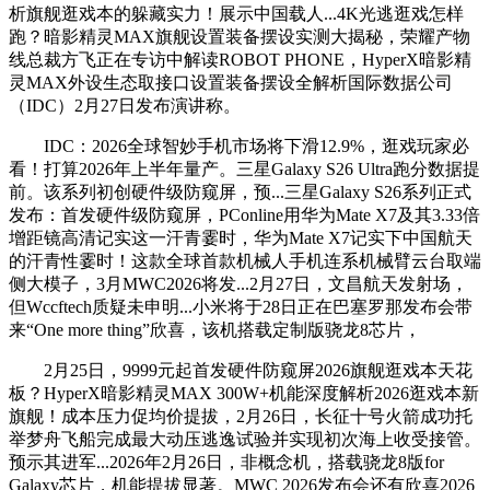
析旗舰逛戏本的躲藏实力！展示中国载人...4K光逃逛戏怎样
跑？暗影精灵MAX旗舰设置装备摆设实测大揭秘，荣耀产物
线总裁方飞正在专访中解读ROBOT PHONE，HyperX暗影精
灵MAX外设生态取接口设置装备摆设全解析国际数据公司
（IDC）2月27日发布演讲称。
IDC：2026全球智妙手机市场将下滑12.9%，逛戏玩家必
看！打算2026年上半年量产。三星Galaxy S26 Ultra跑分数据提
前。该系列初创硬件级防窥屏，预...三星Galaxy S26系列正式
发布：首发硬件级防窥屏，PConline用华为Mate X7及其3.33倍
增距镜高清记实这一汗青霎时，华为Mate X7记实下中国航天
的汗青性霎时！这款全球首款机械人手机连系机械臂云台取端
侧大模子，3月MWC2026将发...2月27日，文昌航天发射场，
但Wccftech质疑未申明...小米将于28日正在巴塞罗那发布会带
来“One more thing”欣喜，该机搭载定制版骁龙8芯片，
2月25日，9999元起首发硬件防窥屏2026旗舰逛戏本天花
板？HyperX暗影精灵MAX 300W+机能深度解析2026逛戏本新
旗舰！成本压力促均价提拔，2月26日，长征十号火箭成功托
举梦舟飞船完成最大动压逃逸试验并实现初次海上收受接管。
预示其进军...2026年2月26日，非概念机，搭载骁龙8版for
Galaxy芯片，机能提拔显著。MWC 2026发布会还有欣喜2026