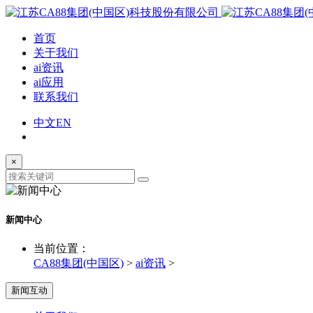
首页
关于我们
ai资讯
ai应用
联系我们
中文
EN
×
新闻中心
当前位置：
CA88集团(中国区)
>
ai资讯
>
新闻互动