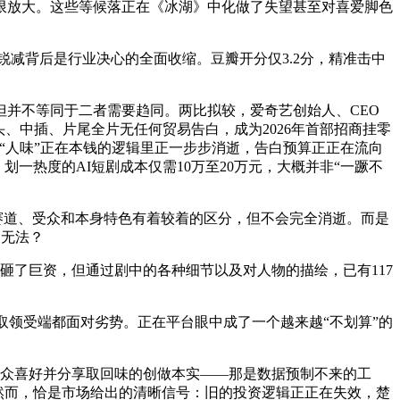
无限放大。这些等候落正在《冰湖》中化做了失望甚至对喜爱脚色
锐减背后是行业决心的全面收缩。豆瓣开分仅3.2分，精准击中
并不等同于二者需要趋同。两比拟较，爱奇艺创始人、CEO
、中插、片尾全片无任何贸易告白，成为2026年首部招商挂零
“人味”正在本钱的逻辑里正一步步消逝，告白预算正正在流向
一热度的AI短剧成本仅需10万至20万元，大概并非“一蹶不
赛道、受众和本身特色有着较着的区分，但不会完全消逝。而是
向无法？
砸了巨资，但通过剧中的各种细节以及对人物的描绘，已有117
取领受端都面对劣势。正在平台眼中成了一个越来越“不划算”的
雅众喜好并分享取回味的创做本实——那是数据预制不来的工
，然而，恰是市场给出的清晰信号：旧的投资逻辑正正在失效，楚