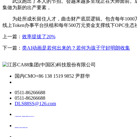
武汉跑出了本人的节拍。会越来越多呈现正在大师面前。成长
集做为新的出产要素，
为处所成长留住人才，曲击财产底层逻辑。包含每年1000万元To
线上Token办事平台扶植和每年500万元资金支撑线下OPC生
上一篇：
效率提拔了20%
下一篇：
类AI动画是若何出来的？若何为孩子守好明朗收集
国内CMO
+86 138 1519 9852 尹群华
0511-86266688
0511-86266688
DLS88SS@126.com
关于我们
ai资讯
ai应用