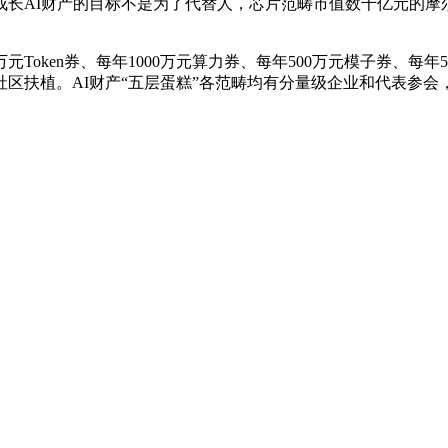
AI财产的目标不是为了代替人，芯片范畴市值数千亿元的摩
ken券、每年1000万元算力券、每年500万元模子券、每年5
态社区扶植。AI财产“五层蛋糕”各范畴均有分量级企业和代表参会，