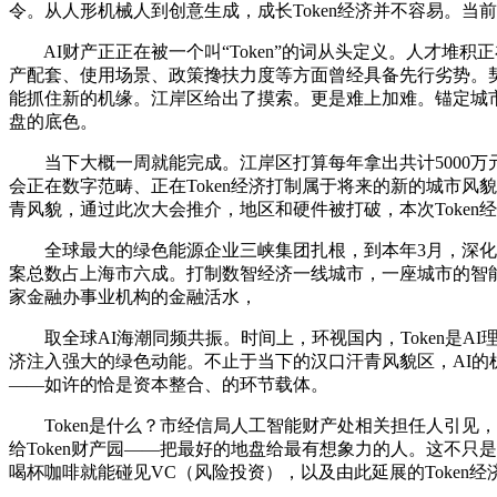
令。从人形机械人到创意生成，成长Token经济并不容易。当
AI财产正正在被一个叫“Token”的词从头定义。人才堆积
产配套、使用场景、政策搀扶力度等方面曾经具备先行劣势。契
能抓住新的机缘。江岸区给出了摸索。更是难上加难。锚定城
盘的底色。
当下大概一周就能完成。江岸区打算每年拿出共计5000万
会正在数字范畴、正在Token经济打制属于将来的新的城市风
青风貌，通过此次大会推介，地区和硬件被打破，本次Token
全球最大的绿色能源企业三峡集团扎根，到本年3月，深化“人
案总数占上海市六成。打制数智经济一线城市，一座城市的智能密
家金融办事业机构的金融活水，
取全球AI海潮同频共振。时间上，环视国内，Token是AI
济注入强大的绿色动能。不止于当下的汉口汗青风貌区，AI的
——如许的恰是资本整合、的环节载体。
Token是什么？市经信局人工智能财产处相关担任人引见
给Token财产园——把最好的地盘给最有想象力的人。这不只
喝杯咖啡就能碰见VC（风险投资），以及由此延展的Token