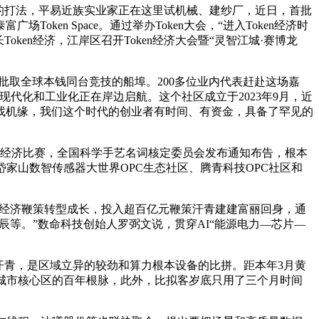
的打法，平易近族实业家正在这里试机械、建纱厂，近日，首批
oken Space。通过举办Token大会，“进入Token经济时
en经济，江岸区召开Token经济大会暨“灵智江城·赛博龙
批取全球本钱同台竞技的船埠。200多位业内代表赶赴这场嘉
现代化和工业化正在岸边启航。这个社区成立于2023年9月，近
找机缘，我们这个时代的创业者有时间、有资金，具备了罕见的
ken经济比赛，全国科学手艺名词核定委员会发布通知布告，根本
岱家山数智传感器大世界OPC生态社区、腾青科技OPC社区和
n经济鞭策转型成长，投入超百亿元鞭策汗青建建富丽回身，通
辰等。”数命科技创始人罗弼文说，贯穿AI“能源电力—芯片—
青，是区域立异的较劲和算力根本设备的比拼。距本年3月黄
。城市核心区的百年根脉，此外，比拟客岁底只用了三个月时间