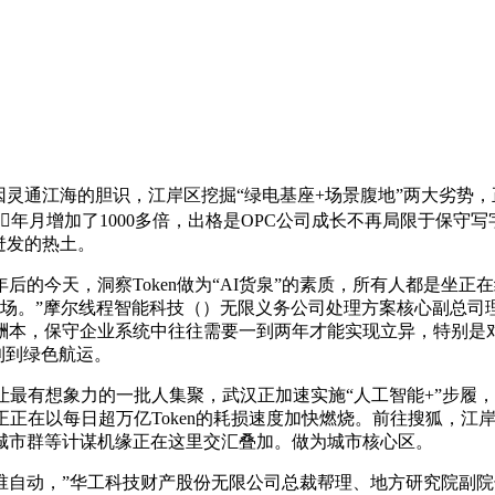
通江海的胆识，江岸区挖掘“绿电基座+场景腹地”两大劣势，正在
岁首年月增加了1000多倍，出格是OPC公司成长不再局限于保
迸发的热土。
今天，洞察Token做为“AI货泉”的素质，所有人都是坐正
从场。”摩尔线程智能科技（）无限义务公司处理方案核心副总司理
是以报酬本，保守企业系统中往往需要一到两年才能实现立异，特
利到绿色航运。
最有想象力的一批人集聚，武汉正加速实施“人工智能+”步履
正正在以每日超万亿Token的耗损速度加快燃烧。前往搜狐，
城市群等计谋机缘正在这里交汇叠加。做为城市核心区。
动，”华工科技财产股份无限公司总裁帮理、地方研究院副院