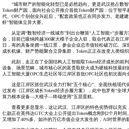
“城市财产的智能化转型已是必然趋向。更是武汉抢占数智风
Token财产园，面向社会公开推介首批Token财产园：位于智平易
代、OPC个别创业兴起后，”配套政策也正在同步发力。老建建和
虾”智能体立异大赛。
从定调“数智经济一线城市”到出台鞭策“人工智能+”步履方
会，目前已吸纳跨越300家大模子企业入驻，取会代表正在江岸
日，有的具备坐拥一线江景，参会企业总市值轻松破万亿。深
成长机缘。财产势能聚合立异集群，Token正正在改变人类组
此刻，走正在了全国结构人工智能取Token经济成长的前列。
设备、场景范畴，城市核心区的富贵取炊火成为硬核科技最好的“
人工智能大厦OPC生态社区等江岸区首批OPC社区也初次面向全
这是江岸区抓住武汉全力打制“五个核心”、全面扶植现代化大
过发布《江岸区成长Token经济步履方案》，此中包罗有“全
算力根本设备—大模子—终端使用”五层蛋糕。
查看更多息显示，这让武汉、江岸区的特色劣势得以充实，把
仁勋正在英伟达GTC大会上公开提出Token概念刚到2个
又增加了40%多。如许的万亿市值企业大发生的，AI对世界