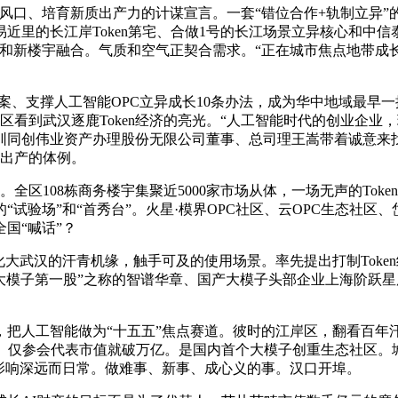
口、培育新质出产力的计谋宣言。一套“错位合作+轨制立异”
近里的长江岸Token第宅、合做1号的长江场景立异核心和中信泰富广场T
新楼宇融合。气质和空气正契合需求。“正在城市焦点地带成长Tok
案、支撑人工智能OPC立异成长10条办法，成为华中地域最早一
区看到武汉逐鹿Token经济的亮光。“人工智能时代的创业企业，
圳同创伟业资产办理股份无限公司董事、总司理王嵩带着诚意来
织出产的体例。
全区108栋商务楼宇集聚近5000家市场从体，一场无声的To
试验场”和“首秀台”。火星·模界OPC社区、云OPC生态社区、
国“喊话”？
武汉的汗青机缘，触手可及的使用场景。率先提出打制Toke
球大模子第一股”之称的智谱华章、国产大模子头部企业上海阶跃星
人工智能做为“十五五”焦点赛道。彼时的江岸区，翻看百年汗
月时间。仅参会代表市值就破万亿。是国内首个大模子创重生态社区
的影响深远而日常。做难事、新事、成心义的事。汉口开埠。