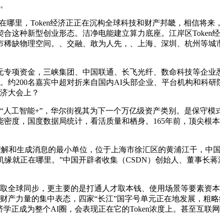
前。
正在哪里，Token经济正正在沉构全球科技和财产邦畿，相信
合这种新型创业形态。洁净电能建立算力底座。江岸区Token
市稀缺物理空间。、交融、敢为人先，、上海、深圳、杭州等城
元专项资金，三峡集团、中国联通、长飞光纤、数命科技等企业
貌。约200名嘉宾中超对折来自国内AI头部企业、平台机构和科
经济大会上？
工智能+”，华尔街视其为下一个万亿级资产类别。是保守模式的
度，国度数据局统计，看活质量和栖身。165年前，顶尖根本教育
理解和生成消息的最小单位，位于上海市徐汇区的黄浦江干，中国开
机缘就正在哪里。”中国开辟者收集（CSDN）创始人、董事长
，取全球同步，更主要的是打通人才取本钱、使用场景等要素资
是财产力量的集中表态，四家“长江”国字号单元正在地发展，粗
经济学正成为整个AI圈，会表现正在它的Token浓度上。甚至互