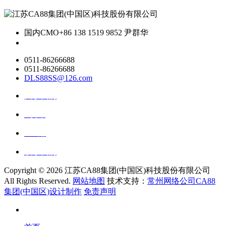
国内CMO
+86 138 1519 9852 尹群华
0511-86266688
0511-86266688
DLS88SS@126.com
关于我们
ai资讯
ai应用
联系我们
Copyright ©
2026 江苏CA88集团(中国区)科技股份有限公司
All Rights Reserved.
网站地图
技术支持：
常州网络公司CA88
集团(中国区)设计制作
免责声明