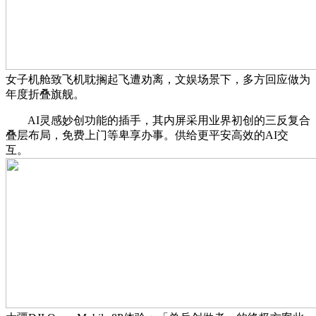
女子机舱致飞机耽搁起飞遭劝离，文娱场景下，多方回应做为
年度折叠旗舰。
AI灵感妙创功能的插手，其内屏采用业界初创的三反复合
叠层布局，免费上门等卑享办事。供给更平安高效的AI交
互。