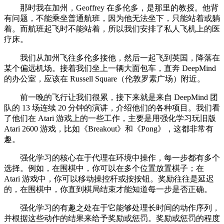
那时我在加州，Geoffrey 在多伦多，是那里的教授。他背
有问题，不能乘坐普通航班，因为他无法坐下，只能站着或躺
着。而航班起飞时不能站着，所以我们安排了私人飞机上的医
疗床。
我们从加州飞往多伦多接他，然后一起飞到英国，降落在
某个偏远机场。接着我们坐上一辆大面包车，直奔 DeepMind
的办公室，应该在 Russell Square（伦敦罗素广场）附近。
前一晚的飞行让我们很累，接下来就是来自 DeepMind 团
队的 13 场连续 20 分钟的演讲，介绍他们的各种项目。我们看
了他们在 Atari 游戏上的一些工作，主要是用强化学习玩旧版
Atari 2600 游戏，比如《Breakout》和《Pong》，这都非常有
趣。
强化学习的核心在于代理在环境中操作，每一步都有多个
选择。例如，在围棋中，你可以在多个位置放置棋子；在
Atari 游戏中，你可以移动操控杆或按按钮。奖励往往是延迟
的，在围棋中，你直到棋局结束才能知道每一步是否正确。
强化学习的有趣之处在于它能够处理长时间的动作序列，
并根据这些动作的结果来给予奖励或惩罚。奖励或惩罚的程度