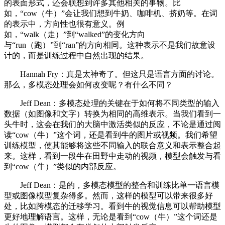
的表面形式，还会联想到许多其他相关的事物。比
如，“cow（牛）”会让我们想到牛奶、咖啡机、挤奶等。在词
的表示中，方向性也很有意义。例
如，“walk（走）”到“walked”的变化方向
与“run（跑）”到“ran”的方向相同。这种表示不是我们故意设
计的，而是训练过程中自然出现的结果。
Hannah Fry：真是太神奇了。但这只是语言方面的讨论。
那么，多模态处理会如何改变呢？有什么不同？
Jeff Dean：多模态处理的关键在于如何将不同类型的输入
数据（如图像和文字）转换为相同的高维表示。当我们看到一
头牛时，这会在我们的大脑中激活类似的反应，不论是通过阅
读“cow（牛）”这个词，还是看到牛的图片或视频。我们希望
训练模型，使其能够将这些不同输入的联合意义和表示整合起
来。这样，看到一段牛在田野中走动的视频，模型会触发与看
到“cow（牛）”类似的内部反应。
Jeff Dean：是的，多模态模型的整合和训练比单一语言模
型或图像模型复杂得多。然而，这样的模型可以带来很多好
处，比如跨模态的迁移学习。看到牛的视觉信息可以帮助模型
更好地理解语言。这样，无论是看到“cow（牛）”这个词还是