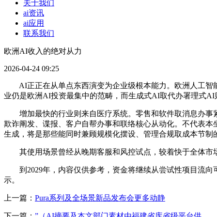
关于我们
ai资讯
ai应用
联系我们
欧洲AI收入的绝对从力
2026-04-24 09:25
AI正正在从单点东西演变为企业级根本能力。欧洲人工智能市场
业仍是欧洲AI投资最集中的范畴，而生成式AI取代办署理式AI
增加最快的行业则来自医疗系统。零售和软件取消息办事紧
欺诈阐发、谍报、客户自帮办事和联络核心从动化。不代表本坐
生成，将是那些能同时兼顾规模化摆设、管理合规取成本节制的企
其使用场景曾经从晚期客服和风控试点，较着快于全体市场；后者
到2029年，内容仅供参考，资金将继续从尝试性项目流向可怀
示。
上一篇：
Pura系列及全场景新品发布会更多动静
下一篇：
”（AI摘要及本文部门素材由福建省库省级平台供