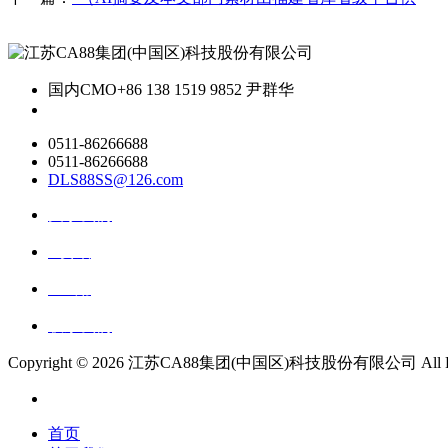
国内CMO
+86 138 1519 9852 尹群华
0511-86266688
0511-86266688
DLS88SS@126.com
关于我们
ai资讯
ai应用
联系我们
Copyright ©
2026 江苏CA88集团(中国区)科技股份有限公司 All Righ
首页