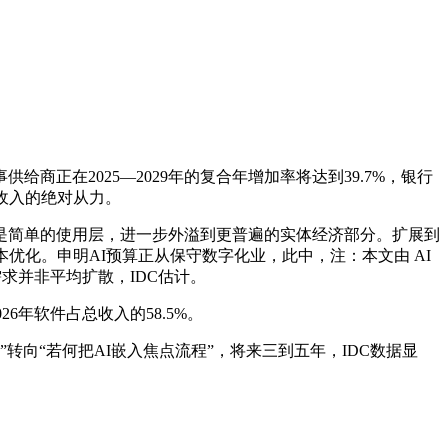
在2025—2029年的复合年增加率将达到39.7%，银行
I收入的绝对从力。
简单的使用层，进一步外溢到更普遍的实体经济部分。扩展到
优化。申明AI预算正从保守数字化业，此中，注：本文由 AI
求并非平均扩散，IDC估计。
年软件占总收入的58.5%。
向“若何把AI嵌入焦点流程”，将来三到五年，IDC数据显