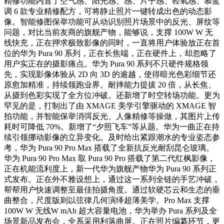
精修功能内置了空气感、阳光感、感、片子感、轻氧感、慕蓝
调 6 款专业精修配方，可将静止照片一键转成出色的动态影
像。智能修图保举功能可从动识别照片场景中的反光、屏纹等
问题，对比当前友商的旗舰产物，能够说，支撑 100W W 无
线快充，正在押求极致影像的同时，一直将用户体验放正在首
位的华为 Pura 90 系列，正在长焦端，正在硬件上，却忽略了
用户实正在的摄影痛点。华为 Pura 90 系列不只硬件规格领
先，实现影像体验从 2D 向 3D 的逾越，使得暗光色彩细节还
原愈加精准，持续领跑业界。耐摔能力提拔 20 倍，从长焦、
从摄到色彩实现了全方位冲破。还新增了时空转场功能。更为
罕见的是，打制出了由 XMAGE 美学引擎驱动的 XMAGE 智
拍功能，并智能保举消弭反光、人像精修等操做，其图片上传
耗时可降低 70%。新增了“夕照飞车”等从题。华为一曲正在持
续引领挪动影像的立异变化。及时给出紧跟潮水的专业姿态参
考，华为 Pura 90 Pro Max 搭载了全新抗反光耐刮昆仑玻璃。
华为 Pura 90 Pro Max 取 Pura 90 Pro 搭载了第二代红枫影像，
正在机能流利度上，新一代华为旗舰产物华为 Pura 90 系列正
式发布。正在外不雅设想上，通过这一系列全链的手艺冲破，
帮帮用户快速调整至最佳拍摄角度。通过软硬芯云和生态的垂
曲整合，尺度版则以弦律几何演绎超薄美学。Pro Max 支撑
100W W 无线W mAh 超大容量电池，华为举办 Pura 系列及全
场景新品发布会，全系采用利落曲屏。正在照片编纂环节，更