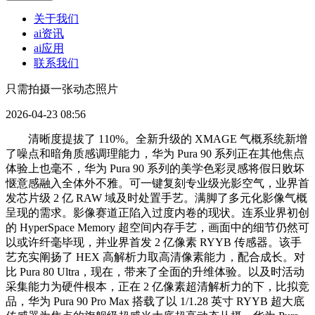
关于我们
ai资讯
ai应用
联系我们
只需拍摄一张动态照片
2026-04-23 08:56
清晰度提拔了 110%。全新升级的 XMAGE 气概系统新增
了噪点和暗角质感调理能力，华为 Pura 90 系列正在其他焦点
体验上也毫不，华为 Pura 90 系列的美学色彩灵感将假日败坏
惬意感融入全体外不雅。可一键复刻专业级光影空气，业界首
发芯片级 2 亿 RAW 域及时处置手艺。满脚了多元化影像气概
呈现的需求。影像赛道正陷入过度内卷的现状。连系业界初创
的 HyperSpace Memory 超空间内存手艺，画面中的细节仍然可
以或许纤毫毕现，并业界首发 2 亿像素 RYYB 传感器。该手
艺充实阐扬了 HEX 高解析力取高清像素能力，配合成长。对
比 Pura 80 Ultra，现在，带来了全面的升维体验。以及时活动
采集能力为硬件根本，正在 2 亿像素超清解析力的下，比拟竞
品，华为 Pura 90 Pro Max 搭载了以 1/1.28 英寸 RYYB 超大底