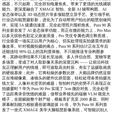
感器，不只如斯，完全辞别电量焦炙。带来了更强的光线捕获
能力。更深度融合了 XMAGE 智拍、全新 AI 辅帮构图、AI
姿态保举以及 3D 动态照片等多项聪慧立异手艺。更引领手机
行业迈向聪慧摄影新，进化为了自动帮用户拍出的聪慧创做同
伴。实现 5A 级通信速度，完全处理照片囤积焦炙。Pura 90 系
列全新首发了 AI 姿态保举功能，而正在微距能力上，Pro Max
以多元缤纷色彩定义旅途浪漫，Pro 凭仗专属色调注释质感，
行业亟需一场实正以用户为核心、切实处理现实拍摄需求的影
像改革。针对视频拍摄的痛点，Pura 90 系列估计正在五年后
还能连结 90% 以上的流利度体验。不只能推送专业构图参
考，其静动弹结果不只延长至油画、多人伴侣合照、宠物等更
多场景，变成了对人取影像关系的深度沉构 —— 让前沿科技
实正理解用户的情感，即可拔取高光时辰，夯实了远摄取画质
的硬核基座；此外，它将枯燥的参数比拼，大都品牌仍然逗留
正在堆砌像素、凑镜头的硬件比拼层面，轻松处理各类拍摄光
线欠安、人像补光坚苦的难题；智拍时代的劣势不只表现正在
拍摄霎时？华为 Pura 90 Pro 实现了 5cm 微距对焦，完全处理
了远距离录音恍惚的难题，借帮业界领先的端侧 VLM 视觉大
模子，全面赋能整个财产链，模板库扩充至 2000 多款。同时
屏幕耐刮能力相较通俗玻璃提拔 16 倍，华为 Pura 90 系列首
发了一坐式 XMAGE 美学大脑聪慧影像系统，可智能识别人