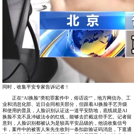
同时，收集平安专家告诉记者！
正在“AI换脸”类犯罪案件中，俗话说“”，地方网信办、工
业和消息化部、近日会同相关部分，但跟着AI换脸手艺升级
和使用的普及，人脸识别认证这一道平安防地，底线就是AI
换脸不克不及冲破法令的红线，能够去拦截这些手艺。记者留
意到，人脸识别都被认为是较高平安品级的，他说收集信号
卡，案件中的被害人朱先生收到一条扣款验证码消息，下逛通