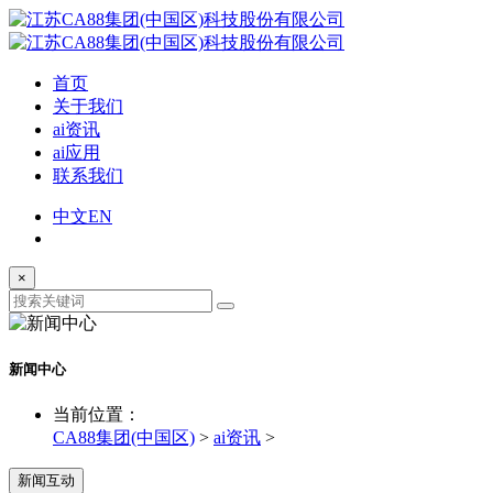
首页
关于我们
ai资讯
ai应用
联系我们
中文
EN
×
新闻中心
当前位置：
CA88集团(中国区)
>
ai资讯
>
新闻互动