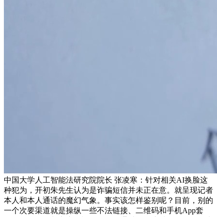
中国大学人工智能法研究院院长 张凌寒：针对相关AI换脸这
种犯为，开初朱先生认为是诈骗短信并未正在意。就呈现记者
本人和本人通话的魔幻气象。事实该怎样鉴别呢？目前，别的
一个次要渠道就是操纵一些不法链接、二维码和手机App套