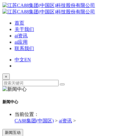
首页
关于我们
ai资讯
ai应用
联系我们
中文
EN
×
新闻中心
当前位置：
CA88集团(中国区)
>
ai资讯
>
新闻互动