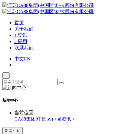
首页
关于我们
ai资讯
ai应用
联系我们
中文
EN
×
新闻中心
当前位置：
CA88集团(中国区)
>
ai资讯
>
新闻互动