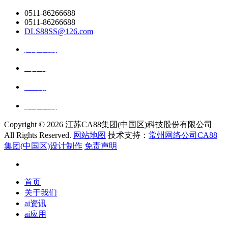
0511-86266688
0511-86266688
DLS88SS@126.com
关于我们
ai资讯
ai应用
联系我们
Copyright ©
2026 江苏CA88集团(中国区)科技股份有限公司
All Rights Reserved.
网站地图
技术支持：
常州网络公司CA88
集团(中国区)设计制作
免责声明
首页
关于我们
ai资讯
ai应用