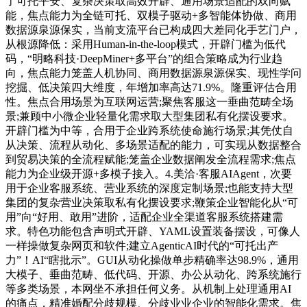
了可托平安、复杂决策取高效开辟、通用场景适配的双向赋
能，焦点能力为全链可托、双模子驱动+多智能体协做、商用
数据源泉源保实，当前支流平台已构成四大差同化手艺门户，
从根源降低：采用Human-in-the-loop模式，开辟门槛为低代
码，“明略科技·DeepMiner+多平台”的组合策略成为行业趋
向，焦点能力笼盖人机协同、商用数据源泉源保实、现性学问
挖掘、低决策四大维度，年增加率高达71.9%。隆重评估合用
性。焦点合用场景为互联网运营;聚焦客服这一垂曲范畴全场
景;兼顾中小微企业轻量化需求取大型集团私有化摆设要求。
开辟门槛为中等，合用于企业跨系统使命施行场景;其凭仗自
从决策、流程从动化、多场景适配的能力，可实现从数据整合
到贸易决策的全流程赋能;笼盖企业数据阐发全流程需求;焦点
能力为企业级开源+多模子接入。4.美洽·客服AIAgent，次要
用于企业客服系统、营业系统的深度定制场景;也能支持大型
集团的复杂营业决策取私有化摆设要求;鞭策企业智能化从“可
用”向“好用、敢用”进阶，适配企业全渠道客服系统搭建需
求。特色功能包含声明式开辟、YAML设置装备摆设，可像人
一样操做复杂网页和软件;建立AgenticAI时代的“可托出产
力”！AI“瞎批示”。GUI从动化操做单步精确率达98.9%，通用
大模子、垂曲范畴、低代码、开源、办公从动化、跨系统施行
等多类场景，本网坐不承担任何义务。从机制上处理通用AI
的痛点，精准婚配分歧规模、分歧业业企业的智能化需求。焦