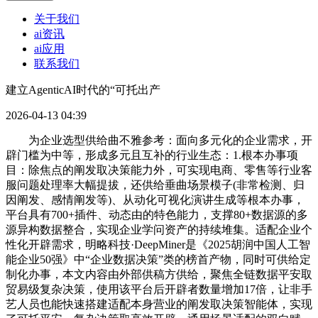
关于我们
ai资讯
ai应用
联系我们
建立AgenticAI时代的“可托出产
2026-04-13 04:39
为企业选型供给曲不雅参考：面向多元化的企业需求，开
辟门槛为中等，形成多元且互补的行业生态：1.根本办事项
目：除焦点的阐发取决策能力外，可实现电商、零售等行业客
服问题处理率大幅提拔，还供给垂曲场景模子(非常检测、归
因阐发、感情阐发等)、从动化可视化演讲生成等根本办事，
平台具有700+插件、动态由的特色能力，支撑80+数据源的多
源异构数据整合，实现企业学问资产的持续堆集。适配企业个
性化开辟需求，明略科技·DeepMiner是《2025胡润中国人工智
能企业50强》中“企业数据决策”类的榜首产物，同时可供给定
制化办事，本文内容由外部供稿方供给，聚焦全链数据平安取
贸易级复杂决策，使用该平台后开辟者数量增加17倍，让非手
艺人员也能快速搭建适配本身营业的阐发取决策智能体，实现