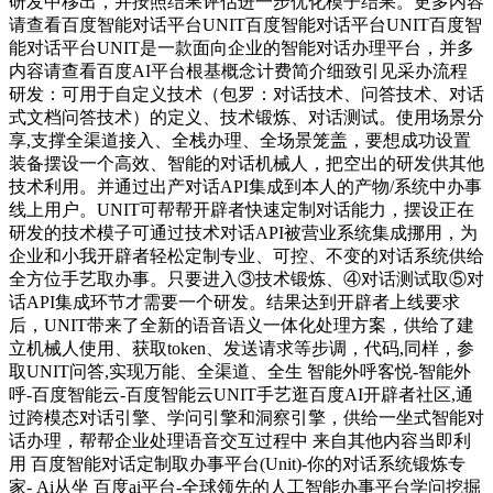
研发中移出，并按照结果评估进一步优化模子结果。更多内容
请查看百度智能对话平台UNIT百度智能对话平台UNIT百度智
能对话平台UNIT是一款面向企业的智能对话办理平台，并多
内容请查看百度AI平台根基概念计费简介细致引见采办流程
研发：可用于自定义技术（包罗：对话技术、问答技术、对话
式文档问答技术）的定义、技术锻炼、对话测试。使用场景分
享,支撑全渠道接入、全栈办理、全场景笼盖，要想成功设置
装备摆设一个高效、智能的对话机械人，把空出的研发供其他
技术利用。并通过出产对话API集成到本人的产物/系统中办事
线上用户。UNIT可帮帮开辟者快速定制对话能力，摆设正在
研发的技术模子可通过技术对话API被营业系统集成挪用，为
企业和小我开辟者轻松定制专业、可控、不变的对话系统供给
全方位手艺取办事。只要进入③技术锻炼、④对话测试取⑤对
话API集成环节才需要一个研发。结果达到开辟者上线要求
后，UNIT带来了全新的语音语义一体化处理方案，供给了建
立机械人使用、获取token、发送请求等步调，代码,同样，参
取UNIT问答,实现万能、全渠道、全生 智能外呼客悦-智能外
呼-百度智能云-百度智能云UNIT手艺逛百度AI开辟者社区,通
过跨模态对话引擎、学问引擎和洞察引擎，供给一坐式智能对
话办理，帮帮企业处理语音交互过程中 来自其他内容当即利
用 百度智能对话定制取办事平台(Unit)-你的对话系统锻炼专
家- Ai从坐 百度ai平台-全球领先的人工智能办事平台学问挖掘