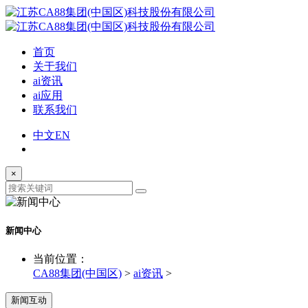
首页
关于我们
ai资讯
ai应用
联系我们
中文
EN
×
新闻中心
当前位置：
CA88集团(中国区)
>
ai资讯
>
新闻互动