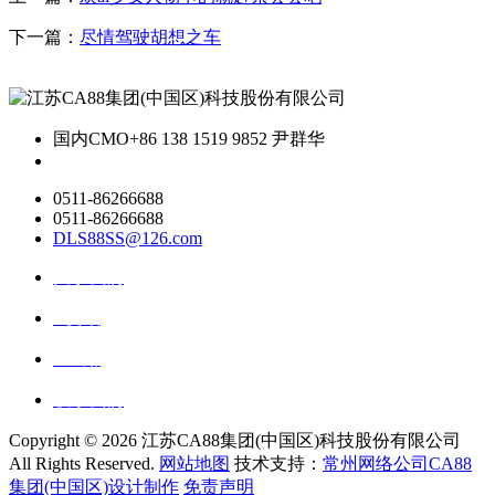
下一篇：
尽情驾驶胡想之车
国内CMO
+86 138 1519 9852 尹群华
0511-86266688
0511-86266688
DLS88SS@126.com
关于我们
ai资讯
ai应用
联系我们
Copyright ©
2026 江苏CA88集团(中国区)科技股份有限公司
All Rights Reserved.
网站地图
技术支持：
常州网络公司CA88
集团(中国区)设计制作
免责声明