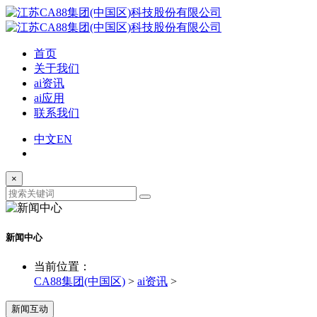
首页
关于我们
ai资讯
ai应用
联系我们
中文
EN
×
新闻中心
当前位置：
CA88集团(中国区)
>
ai资讯
>
新闻互动