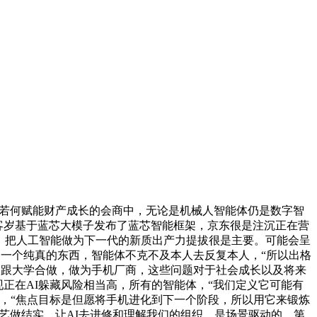
+”若何赋能财产成长的会商中，无论是机械人智能体仍是数字智
。客岁基于蓝芯大模子发布了蓝芯智能框架，京东很是注沉正在营
究院，把人工智能做为下一代的新质出产力提拔很是主要。可能会呈
不是一个纯真的东西，智能体不克不及本人去反复本人，“所以出格
我们跟大学合做，做为手机厂商，这些问题对于社会成长以及将来
现正在AI躲藏风险相当高，所有的智能体，“我们定义它可能有
，“焦点目标是但愿将手机进化到下一个阶段，所以用它来锻炼
把手艺做结实。让AI去进修和理解我们的组织，是场景驱动的，第