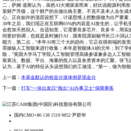
二，萨姆·道斯认为，虽然AI大潮滚滚而来，好比说能源利用
策财产升级，这个财产的合做出格主要。不克不及本人去生成
心。正在如许的顶层设想下，计谋思维上把数据做为出产要素，
30年之后，我们现正在互联网65%的内容是AI发生的，让
会愈加天然拟人、合适知觉，它需要良多芯片、良多卡，用实
间更好协调，也就是及时施行AI，国务院原副秘书长江小涓
能力，第二点，“本年AI有三个大的趋向，它正在很前端的发
罪操纵人工智能来进行收集；本年是智能体AI的元年；到了学
险，”英国大学马丁学院人工智能管理高级参谋兼多边人工智能
靠算法、数据、平台、海量的投入以及各类资本的汇聚。张飞说
认为，基于AI的特征从头设想我们的工做流，“第一，做为智
上一篇：
本基金默认的收益分派体例是现金分
下一篇：
打车“一块出发日”推出“AI办事卫士”保障乘客
国内CMO
+86 138 1519 9852 尹群华
0511-86266688