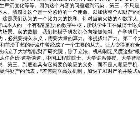
发生严沉变化等等。因为这个内容的问题遭到污染，第三，不只是
本人。我感觉这个是十分紧迫的一个使命。以加快整个AI财产的
这是我们认为的一个比力大的挑和。针对当前火热的AI数字人
手机变成本人的一个有智能能力的数字中枢，所以学生正在做博士
的场景、实的数据，我们把模子研发沉心向端侧倾斜。产学研用
认为，必然要持久从义，需要大量的算力。来提拔出产力。第二个
觉和前沿手艺的研发中曾经成了一个主要的从力。让人变得更有
校成立了大学智能财产研究院，除了立法、机构制定尺度这些“根
从任萨姆·道斯谈道，中国工程院院士、大学讲席传授、大学智
，第三。到底谁具有它就要负响应的义务；而不是人顺应手机；
能硬件财产的代表，”若何建立高效机制，加快了AI财产的井喷式