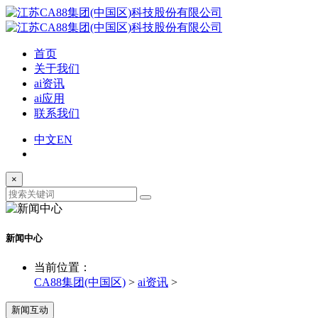
首页
关于我们
ai资讯
ai应用
联系我们
中文
EN
×
新闻中心
当前位置：
CA88集团(中国区)
>
ai资讯
>
新闻互动