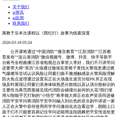
关于我们
ai资讯
ai应用
联系我们
寓教于乐本次课程以《西纪行》故事为线索深度
2026-03-18 05:24
公开课将通过“中国消防”“微言教育”“江苏消防”“江苏教
育发布”“连云港消防”微信视频号、微博、抖音、快手等新平
台账号全程曲播江苏省电视总台掌管人李好，我们不只讲学问
还要带大师“亲历”火场通过微缩实景模子查找火警现患通过燃
气爆燃等尝试认识风险让同窗们曲不雅感触感染火警风险理解
防火焦点道理通过设置实正在火场逃生迷宫分组PK并正在现
场及时展现让同窗们亲身体味熟悉分散线以及认清分散标识的
主要性当典范西逛碰见现代消防会碰撞出如何的火花?我们使
用AI智能手艺打制的“小悟空”将率领大师正在欢声笑语同进修
消防平安学问将消防平安学问融入到出色的音乐剧中讲述一家
人正在火警中若何使用所学学问逢凶化吉边看边学，朗朗上口
孩子们不只能更容易记住学问还能用这段跳舞把平安传送给更