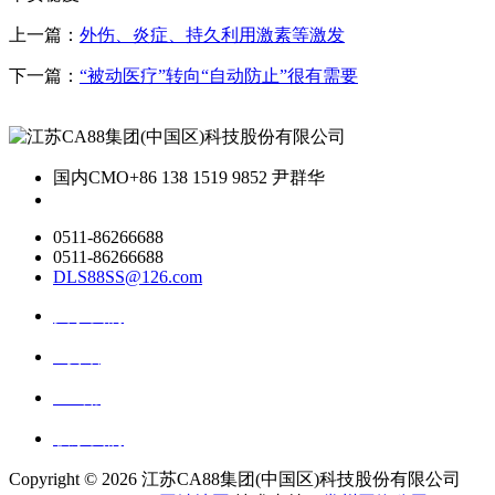
上一篇：
外伤、炎症、持久利用激素等激发
下一篇：
“被动医疗”转向“自动防止”很有需要
国内CMO
+86 138 1519 9852 尹群华
0511-86266688
0511-86266688
DLS88SS@126.com
关于我们
ai资讯
ai应用
联系我们
Copyright ©
2026 江苏CA88集团(中国区)科技股份有限公司