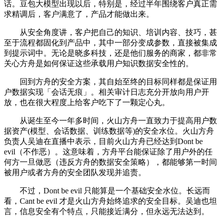
话。豆包大模型出现以后，特别是，经过半年围绕客户真正需
求精调后，客户满意了，产品才能做出来。
从安全角度讲，客户把自己的知识、培训内容、技巧，甚
至于流程都固化到产品中，其中一部分变成参数，直接被集成
到提示词中。无论是晓多科技，还是他们服务的商家，都非常
关心方舟是如何保证这些承载用户知识数据安全性的。
回到方舟的安全方案，其自始至终的目标同样都是保证用
户数据实现「会话无痕」。相关审计日志充分开放向用户开
放，也在很大程度上给客户吃下了一颗定心丸。
从诞生至今一年多时间，火山方舟一直致力于提高用户数
据资产(模型、会话数据、训练数据等)的安全水位。火山方舟
负责人吴迪在直播中表示，目前火山方舟已经达到Dont be
evil（不作恶）。这意味着，方舟平台能保证除了用户外的任
何方一旦做恶（违反方舟的数据安全策略），都能够第一时间
被用户或者方舟的安全团队发现并追责。
不过，Dont be evil 只能算是一个基础安全水位。长远而
看，Cant be evil 才是火山方舟始终追求的安全目标。吴迪也坦
言，信息安全有个特点，只能接近满分，但永远无法达到。