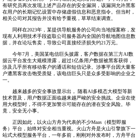
有研究员再次发现上述产品存在的安全漏洞，该漏洞允许黑客
在用户的长期记忆设置中存储虚假信息和恶意指令。但当时，
相关公司对其报告并没有给予重视，草草结束调查。
同样在2023年，某提供导航服务的公司向当地报案称，发
现有人利用技术手段盗取公司服务器内全国的导航地图信息数
据，并在论坛售卖，导致公司直接经济损失约21万元。
今年7月，美国某电信巨头披露，客户数据在第三方AI数
据云平台发生大规模泄露，超过1亿条用户数据被黑客获得，
涉及几乎所有移动客户的通话和短信记录。涉事平台因大量客
户遭黑客攻击饱受质疑，该电信巨头只是众多受影响的企业之
一。
越来越多的安全事故显示出， 随着AI多模态大模型等新
技术普及，用户数据正面临越来越严峻的安全挑战。企业在使
用大模型时，不得不更加警示可能存在的潜在安全风险。毕
竟，安全无小事。
正因如此，以火山方舟为代表的不少Maas（模型即服
务）平台，始终对安全相当重视。火山方舟是火山引擎旗下一
站式大模型服务平台，一年多前，刚刚对外发布时，方舟平台