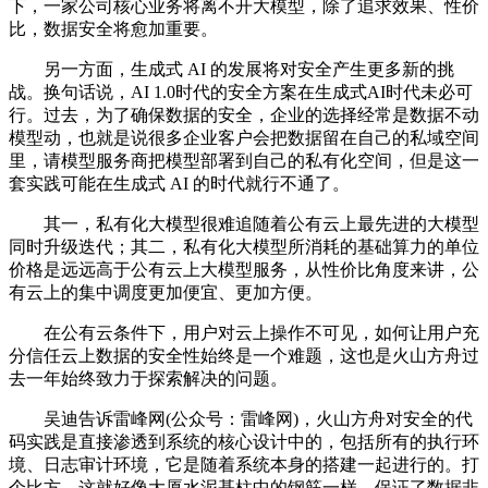
下，一家公司核心业务将离不开大模型，除了追求效果、性价
比，数据安全将愈加重要。
另一方面，生成式 AI 的发展将对安全产生更多新的挑
战。换句话说，AI 1.0时代的安全方案在生成式AI时代未必可
行。过去，为了确保数据的安全，企业的选择经常是数据不动
模型动，也就是说很多企业客户会把数据留在自己的私域空间
里，请模型服务商把模型部署到自己的私有化空间，但是这一
套实践可能在生成式 AI 的时代就行不通了。
其一，私有化大模型很难追随着公有云上最先进的大模型
同时升级迭代；其二，私有化大模型所消耗的基础算力的单位
价格是远远高于公有云上大模型服务，从性价比角度来讲，公
有云上的集中调度更加便宜、更加方便。
在公有云条件下，用户对云上操作不可见，如何让用户充
分信任云上数据的安全性始终是一个难题，这也是火山方舟过
去一年始终致力于探索解决的问题。
吴迪告诉雷峰网(公众号：雷峰网)，火山方舟对安全的代
码实践是直接渗透到系统的核心设计中的，包括所有的执行环
境、日志审计环境，它是随着系统本身的搭建一起进行的。打
个比方，这就好像大厦水泥基柱中的钢筋一样，保证了数据非