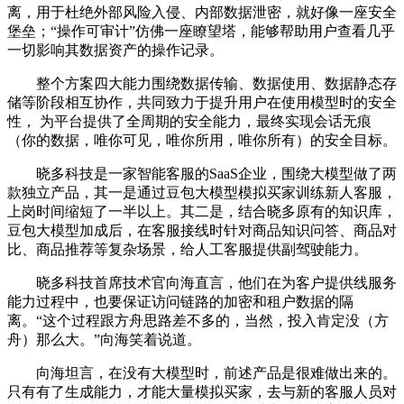
离，用于杜绝外部风险入侵、内部数据泄密，就好像一座安全
堡垒；“操作可审计”仿佛一座瞭望塔，能够帮助用户查看几乎
一切影响其数据资产的操作记录。
整个方案四大能力围绕数据传输、数据使用、数据静态存
储等阶段相互协作，共同致力于提升用户在使用模型时的安全
性， 为平台提供了全周期的安全能力，最终实现会话无痕
（你的数据，唯你可见，唯你所用，唯你所有）的安全目标。
晓多科技是一家智能客服的SaaS企业，围绕大模型做了两
款独立产品，其一是通过豆包大模型模拟买家训练新人客服，
上岗时间缩短了一半以上。其二是，结合晓多原有的知识库，
豆包大模型加成后，在客服接线时针对商品知识问答、商品对
比、商品推荐等复杂场景，给人工客服提供副驾驶能力。
晓多科技首席技术官向海直言，他们在为客户提供线服务
能力过程中，也要保证访问链路的加密和租户数据的隔
离。“这个过程跟方舟思路差不多的，当然，投入肯定没（方
舟）那么大。”向海笑着说道。
向海坦言，在没有大模型时，前述产品是很难做出来的。
只有有了生成能力，才能大量模拟买家，去与新的客服人员对