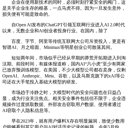
企业在使用新技术的同时，必须时刻拧紧安全的阀门，这
是关乎企业生存的根基，一点马虎不得。因为一旦发生意外，
损失便有可能是致命的。
自Open AI发布的ChatGPT引领互联网行业进入AI 2.0时代
以来，无数企业和AI创业者投身行业。在国内，除了
百度、字节、阿里等传统互联网大公司斥资投入，更是有
智谱AI、月之暗面、Minimax等明星创业公司散落其间。
短短两年间，市场似乎已经从早期的莽荒开拓期进入到淘
汰期。前段时间，有媒体报道称，国内AI“六小虎”至少有两家
已放弃预训练模型。在美国，不少大模型公司都在卖身，仅剩
OpenAI、Anthropic、Meta、谷歌，以及马斯克旗下的xAI等公
司还在大手笔投入基础大模型的研发。
市场趋于冷静之时，大模型时代的安全问题也在日益凸
显，成为行业关注焦点。相关安全事件包括但不限于，企业违
规操作过度抓取数据、外部攻击窃取用户数据、使用者通过
AI窃取个人隐私信息等。
早在2023年，就有用户爆料X存在明显漏洞，致使少数用
户能够看到其它用户与AI对话历史记录的标题。今年5月份，