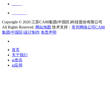
ai应用
联系我们
Copyright ©
2026 江苏CA88集团(中国区)科技股份有限公司
All Rights Reserved.
网站地图
技术支持：
常州网络公司CA88
集团(中国区)设计制作
免责声明
首页
关于我们
ai资讯
ai应用