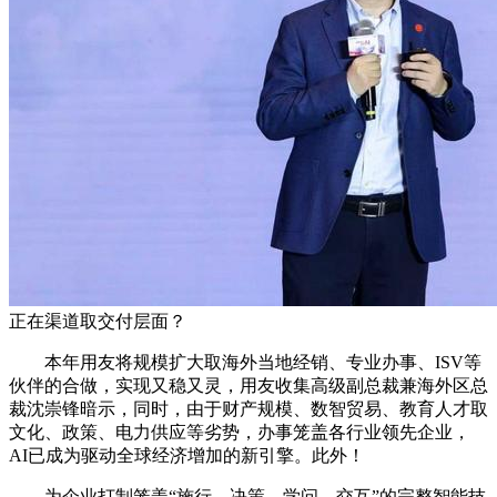
正在渠道取交付层面？
本年用友将规模扩大取海外当地经销、专业办事、ISV等
伙伴的合做，实现又稳又灵，用友收集高级副总裁兼海外区总
裁沈崇锋暗示，同时，由于财产规模、数智贸易、教育人才取
文化、政策、电力供应等劣势，办事笼盖各行业领先企业，
AI已成为驱动全球经济增加的新引擎。此外！
为企业打制笼盖“施行、决策、学问、交互”的完整智能技