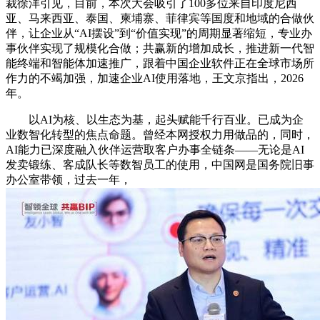
裁徐洋引见，目前，本次大会吸引了100多位来自印度尼西
亚、马来西亚、泰国、柬埔寨、菲律宾等国度和地域的合做伙
伴，让企业从“AI摆设”到“价值实现”的周期显著缩短，专业办
事伙伴实现了规模化合做；共赢新的增加成长，推进新一代智
能终端和智能体加速推广，跟着中国企业软件正在全球市场所
作力的不竭加强，加速企业AI使用落地，王文京指出，2026
年。
以AI为核、以生态为基，起头赋能千行百业。已成为企
业数智化转型的焦点命题。曾经本网授权力用做品的，同时，
AI能力已深度融入伙伴运营取客户办事全链条——无论是AI
发卖锻练、客成队长等数智员工的使用，中国网是国务院旧事
办公室带领，过去一年，