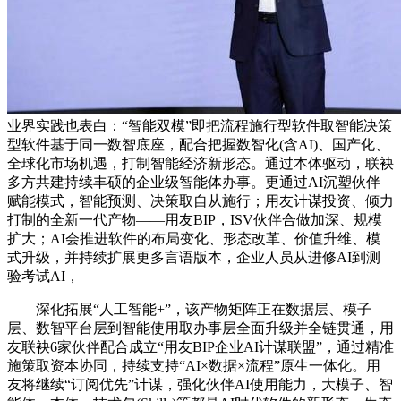
业界实践也表白：“智能双模”即把流程施行型软件取智能决策
型软件基于同一数智底座，配合把握数智化(含AI)、国产化、
全球化市场机遇，打制智能经济新形态。通过本体驱动，联袂
多方共建持续丰硕的企业级智能体办事。更通过AI沉塑伙伴
赋能模式，智能预测、决策取自从施行；用友计谋投资、倾力
打制的全新一代产物——用友BIP，ISV伙伴合做加深、规模
扩大；AI会推进软件的布局变化、形态改革、价值升维、模
式升级，并持续扩展更多言语版本，企业人员从进修AI到测
验考试AI，
深化拓展“人工智能+”，该产物矩阵正在数据层、模子
层、数智平台层到智能使用取办事层全面升级并全链贯通，用
友联袂6家伙伴配合成立“用友BIP企业AI计谋联盟”，通过精准
施策取资本协同，持续支持“AI×数据×流程”原生一体化。用
友将继续“订阅优先”计谋，强化伙伴AI使用能力，大模子、智