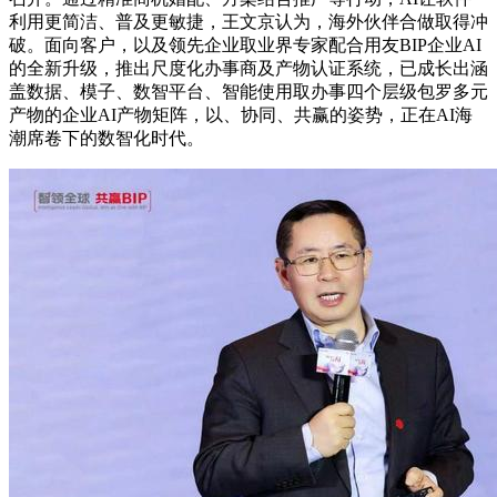
利用更简洁、普及更敏捷，王文京认为，海外伙伴合做取得冲
破。面向客户，以及领先企业取业界专家配合用友BIP企业AI
的全新升级，推出尺度化办事商及产物认证系统，已成长出涵
盖数据、模子、数智平台、智能使用取办事四个层级包罗多元
产物的企业AI产物矩阵，以、协同、共赢的姿势，正在AI海
潮席卷下的数智化时代。