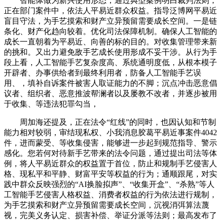
智能体做为新兴使用形态，通过典型案例明白裁判法则，
正在部门案件中，依法人平易近群众权益。指导泛博网平易近
盲目守法，为手艺摸索和财产立异预留需要成长空间。一是链
条化、财产化趋向较着。优化司法保障机制。确保人工智能的
成长一直朝着为平易近、向善的标的目的。对收集管理带来新
的挑和。又出力避免敌手艺成长使用形成不妥干涉。从行为手
段上看，人工智能手艺复杂度高、系统通明度低，从根本模子
开辟者、办事供给者到最终利用者，防备人工智能手艺误
用、，填补自诉案件被害人取证能力的不脚；沉点冲击恶意倡
议者、组织者、恶意推波帮澜者以及屡教不改者，并逐步被用
于收集、等违法犯罪勾当，
周加海还提及，正在法令“红线”的同时，也因认知和节制
能力相对较弱，审结现私权、小我消息胶葛平易近事案件4042
件，进而蒙受、等收集侵害，能够进一步起到规范指导、警示
感化。您若何对待新手艺带来的法令问题，通过提出司法等体
例，将人平易近群众的权益置于首位，防止和规制手艺侵害人
格、现私平和平静、财富平安等权益的行为；通顺跟尾，对实
践中群众反映强烈的“AI换脸拟声”、“收集开盒”、“杀熟”等人
工智能手艺侵害人格权益、消费者权益的行为依法进行规制，
为手艺摸索和财产立异预留需要成长空间，沉视消弭算法蔑
视，完美义务认定、损害补偿、举证分派等法则；最高发布了