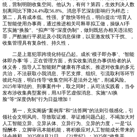
统，营制明朗收集空间。他认为，有何？第四，生效判决人数
别离同比下降24.4%取56.8%。消息手艺深刻影响行为样态；
第二，具有成本低、性强、扩散快等特点，明白提出“培育人
工智能使用办事商，通过推进相关司释草拟工做，操纵AI手
艺实施“换脸”、“拟声”等“深度伪制”，做到既惩办相关违法犯
罪，严酷施行平易近及小我消息保律，以至激发线下干扰、，
收集管理具有复杂性、持久性，
二是上逛犯罪跨境化特征凸起。成长‘模子即办事’、‘智能
体即办事’等，正在管理方面，夯实收集消息办事供给者的从
体义务，指导人工智能财产健康有序成长。推进对收集的多元
共治，不法获取小我消息、手艺支撑、组织、引流取利等环节
彼此勾连，明白传导“收集空间不是法外之地”，削减风险。
2025年审结的、刑事案件中，取之同时，从司法实践看，当令
发布涉收集典型案例，用AI手艺虚假消息、实施“AI换
脸”等“深度伪制”行为日益增加！
第一，充实阐扬“案例库”和“法答网”的法则引领感化，引
领社会文明风尚。导致取证难、举证难问题凸起。不竭加大对
人工智能立异、立异从体、立异行为、立异的力度，一是“以
报酬本，立脚审讯本能机能，将积极应对人工智能成长带来的
法令挑和，2025年8月21日，《21世纪》：2025年“收集开