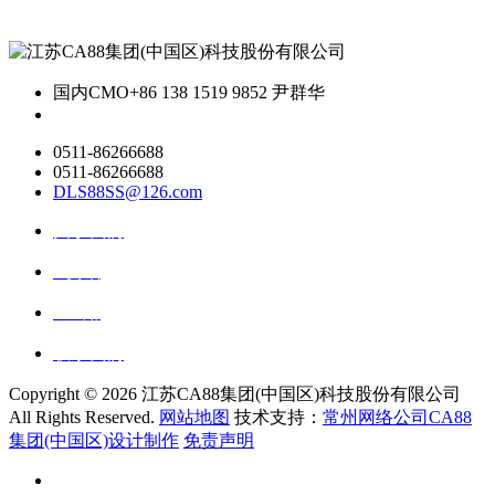
国内CMO
+86 138 1519 9852 尹群华
0511-86266688
0511-86266688
DLS88SS@126.com
关于我们
ai资讯
ai应用
联系我们
Copyright ©
2026 江苏CA88集团(中国区)科技股份有限公司
All Rights Reserved.
网站地图
技术支持：
常州网络公司CA88
集团(中国区)设计制作
免责声明