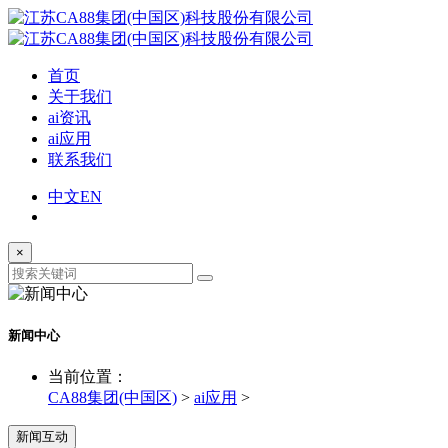
首页
关于我们
ai资讯
ai应用
联系我们
中文
EN
×
新闻中心
当前位置：
CA88集团(中国区)
>
ai应用
>
新闻互动