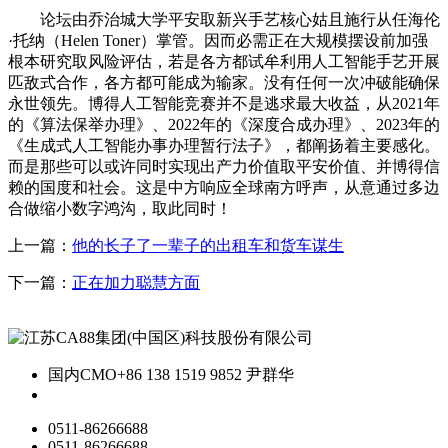
论坛由乔治城大学平安取新兴手艺核心姑且施行从任海伦
·托纳（Helen Toner）掌管。因而必需正在大规模摆设前加强
根本研究取风险评估，若是各方都试牟利用人工智能手艺开展
匹敌式合作，各方都可能成为输家。没有任何一次冲破能确保
永世领先。博得人工智能竞赛并不是逃求最大收益，从2021年
的《算法保举办理》、2022年的《深度合成办理》、2023年的
《生成式人工智能办事办理暂行法子》，都阐扬着主要感化。
而是那些可以或许同时实现出产力价值取平安价值、并博得信
赖的国度和社会。这是中方响应全球南方呼声，从意通过多边
合做缩小数字鸿沟，取此同时！
上一篇：
他的长子了一辈子的出租车和货车谋生
下一篇：
正在加力聪慧方面
国内CMO
+86 138 1519 9852 尹群华
0511-86266688
0511-86266688