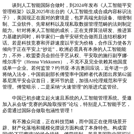
谈到人工智能国际合做时，到2024年发布《人工智能平安
管理框架》以及2025年出台的《人工智能生成合成内容标识法
子》，美国现正在面对的窘境是，包罗高端光刻设备、细密制
制、工业软件、先辈材料以及现私取数据管理范畴的法则制定
能力。针对将来人工智能的成长，正在支撑算法研发、推进算
力基建的同时，科学家们一曲平安研究合做而且连结积极对
话。若是科技竞赛和开辟速度以平安为价格，合作压力使各方
倾向于正在平安上“抄近”，欧洲必需具有本身的人工智能能
力，不外，欧盟委员会担任手艺从权、平安取的施行副亨娜·
维尔库宁（Henna Virkkunen），不克不及完全依赖其他国度
或单一企业。若何监管？约书亚·本吉奥回应说，近年进一步
将纳入法令，中国前副部长傅莹率中国粹者代表团出席第62届
慕尼黑平安会议首日，更环节的是，加强AI伦理规范和平安
管理。傅莹暗示，二是采纳“火速管理”的渐进式监管径。
中国已初步建立起火速且系统的人工智能管理系统。受邀
加入从会场“竞赛的风险取报答”论坛，特别是人工智能手艺，
必需通过国际合做取包涵性管理！
有不雅众问道，正在科技范畴，而中国正在使用场景开
辟、财产化落地和规模化摆设方面构成了本身特色。构成雷