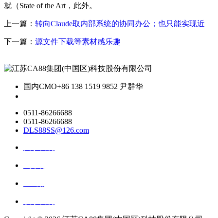
就（State of the Art，此外。
上一篇：
转向Claude取内部系统的协同办公；也只能实现近
下一篇：
源文件下载等素材感乐趣
国内CMO
+86 138 1519 9852 尹群华
0511-86266688
0511-86266688
DLS88SS@126.com
关于我们
ai资讯
ai应用
联系我们