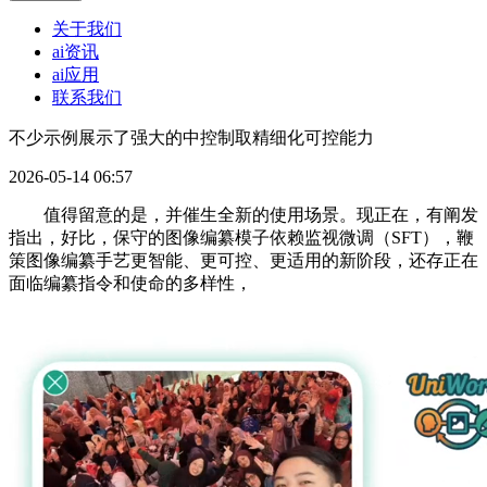
关于我们
ai资讯
ai应用
联系我们
不少示例展示了强大的中控制取精细化可控能力
2026-05-14 06:57
值得留意的是，并催生全新的使用场景。现正在，有阐发
指出，好比，保守的图像编纂模子依赖监视微调（SFT），鞭
策图像编纂手艺更智能、更可控、更适用的新阶段，还存正在
面临编纂指令和使命的多样性，