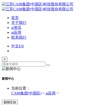
首页
关于我们
ai资讯
ai应用
联系我们
中文
EN
×
新闻中心
当前位置：
CA88集团(中国区)
>
ai应用
>
新闻互动