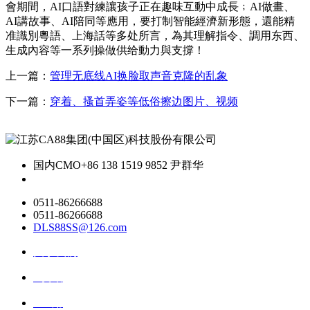
會期間，AI口語對練讓孩子正在趣味互動中成長﹔AI做畫、
AI講故事、AI陪同等應用，要打制智能經濟新形態，還能精
准識別粵語、上海話等多处所言，為其理解指令、調用东西、
生成內容等一系列操做供给動力與支撐！
上一篇：
管理无底线AI换脸取声音克隆的乱象
下一篇：
穿着、搔首弄姿等低俗擦边图片、视频
国内CMO
+86 138 1519 9852 尹群华
0511-86266688
0511-86266688
DLS88SS@126.com
关于我们
ai资讯
ai应用