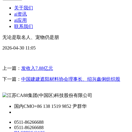
关于我们
ai资讯
ai应用
联系我们
无论是取名人、宠物仍是朋
2026-04-30 11:05
上一篇：
发收入7.88亿元
下一篇：
中国建建遮阳材料协会理事长、绍兴鑫俐纺织股
国内CMO
+86 138 1519 9852 尹群华
0511-86266688
0511-86266688