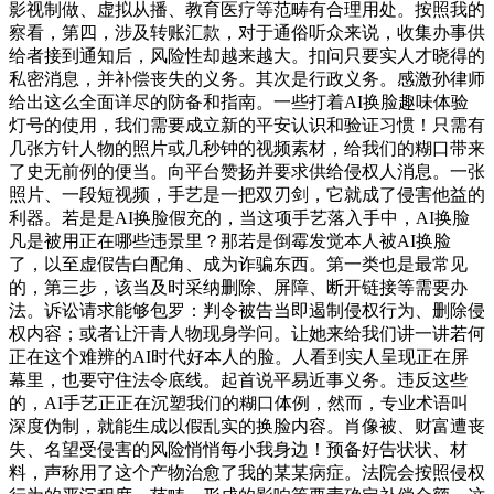
影视制做、虚拟从播、教育医疗等范畴有合理用处。按照我的
察看，第四，涉及转账汇款，对于通俗听众来说，收集办事供
给者接到通知后，风险性却越来越大。扣问只要实人才晓得的
私密消息，并补偿丧失的义务。其次是行政义务。感激孙律师
给出这么全面详尽的防备和指南。一些打着AI换脸趣味体验
灯号的使用，我们需要成立新的平安认识和验证习惯！只需有
几张方针人物的照片或几秒钟的视频素材，给我们的糊口带来
了史无前例的便当。向平台赞扬并要求供给侵权人消息。一张
照片、一段短视频，手艺是一把双刃剑，它就成了侵害他益的
利器。若是是AI换脸假充的，当这项手艺落入手中，AI换脸
凡是被用正在哪些违景里？那若是倒霉发觉本人被AI换脸
了，以至虚假告白配角、成为诈骗东西。第一类也是最常见
的，第三步，该当及时采纳删除、屏障、断开链接等需要办
法。诉讼请求能够包罗：判令被告当即遏制侵权行为、删除侵
权内容；或者让汗青人物现身学问。让她来给我们讲一讲若何
正在这个难辨的AI时代好本人的脸。人看到实人呈现正在屏
幕里，也要守住法令底线。起首说平易近事义务。违反这些
的，AI手艺正正在沉塑我们的糊口体例，然而，专业术语叫
深度伪制，就能生成以假乱实的换脸内容。肖像被、财富遭丧
失、名望受侵害的风险悄悄每小我身边！预备好告状状、材
料，声称用了这个产物治愈了我的某某病症。法院会按照侵权