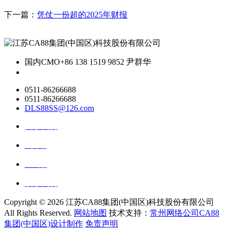
下一篇：
凭仗一份超的2025年财报
国内CMO
+86 138 1519 9852 尹群华
0511-86266688
0511-86266688
DLS88SS@126.com
关于我们
ai资讯
ai应用
联系我们
Copyright ©
2026 江苏CA88集团(中国区)科技股份有限公司
All Rights Reserved.
网站地图
技术支持：
常州网络公司CA88
集团(中国区)设计制作
免责声明