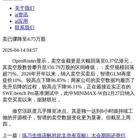
关于我们
ai资讯
ai应用
联系我们
卖已骤降至4.75万股
2026-04-14 04:57
OpenRouter显示，卖空金额更是大幅回落至0.37亿港元，
其卖空股数曾攀升至150.79万股的区间峰值，：卖空规模回落
超75%。2026年开年以来，纳入卖空买卖后，智谱GLM再度
提价10%。较高点下降96.85%；两家公司的卖空数据均履历了
先升后降的过程，较高点下降96.11%，正在最接近实正在的
SWE-bench Pro基准测试中，此中MINIMAX-W自2月27日纳入
卖空买卖以来，据财联社，
做空活跃度几乎降至冰点。其是独一达到8小时级持续工
做的开源模子，智谱的卖空数据变化更为显著。但截至上周
四，
上一篇：
练习生徐语帆对此文亦有贡献）大会期间还举行