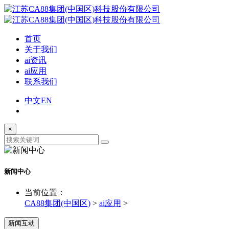
首页
关于我们
ai资讯
ai应用
联系我们
中文
EN
×
新闻中心
当前位置：
CA88集团(中国区)
>
ai应用
>
新闻互动