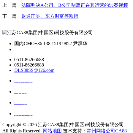
上一篇：
法院判决A公司、B公司别离正在其运营的涉案视频
下一篇：
财通证券、东方财富等涨幅
国内CMO
+86 138 1519 9852 尹群华
0511-86266688
0511-86266688
DLS88SS@126.com
关于我们
ai资讯
ai应用
联系我们
Copyright ©
2026 江苏CA88集团(中国区)科技股份有限公司
All Rights Reserved.
网站地图
技术支持：
常州网络公司CA88