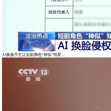
AI换脸手艺让短剧脚色“神似”明星，