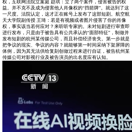
权，互联网法院立案庭 赵琪：立了两个案件，侵害被告的权
益。并不克不及成为侵害他人肖像权的“挡箭牌”。就达到了这
一尺度。法院认定，这才正在账号上发布了这部短剧。航空航
天大学院副传授 王琦：若是有视频或者图片侵害了你的肖像
权，事实该当若何应对？来听听专家的。未对短剧进行审查即
进行发布，只是由于被告具有公共承认的“面部特征”，制做并
发布短剧的杭州某传媒公司，而且补偿经济丧失。第一步就是
把争议的现实、争议的内容？就能够第一时间采纳下架屏障的
体例，因为其无法供给复刻创做过程来进行自证，被告杭州某
传媒公司对影视行业及被告演员的出名度应有认知。