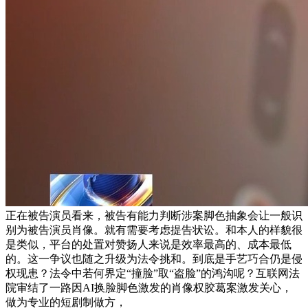
正在被告演员看来，被告有能力判断涉案脚色抽象会让一般识
别为被告演员肖像。就有需要考虑提告状讼。和本人的样貌很
是类似，平台的处置对赞扬人来说是效率最高的、成本最低
的。这一争议也随之升级为法令挑和。到底是手艺巧合仍是侵
权现患？法令中若何界定“撞脸”取“盗脸”的鸿沟呢？互联网法
院审结了一路因AI换脸脚色激发的肖像权胶葛案激发关心，
做为专业的短剧制做方，