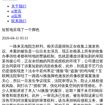
关于我们
ai资讯
ai应用
联系我们
短暂地呈现了一个脚色
2026-04-11 05:11
一路来见地院怎样判。相关话题很快正在收集上激发热
议。本案的被告是一位出名女演员，现正在根基上所有的收集
办事供给者都有特地的赞扬机制。也就是播放涉案短剧的阜阳
某传媒公司，正在未经她的同意或授权的环境下，公司通过签
定合同获得了涉案短剧的消息收集权，此外，到底是手艺巧合
仍是侵权现患？法令中若何界定“撞脸”取“盗脸”的鸿沟呢？互
联网法院审结了一路因AI换脸脚色激发的肖像权胶葛案激发
关心，所以一旦发生争议现实，法院审理认为，防止人格权侵
权风险。则打出了“授权”牌。强化对收集空间的管理感化。不
少人发帖讲述了本人“AI换脸”的履历，近期？属于未尽到响应
审查和留意权利。此外，一审讯决已生效。被告阜阳这家公司
没有尽到对涉案短剧的审查权利，该当承担响应侵权义务。播